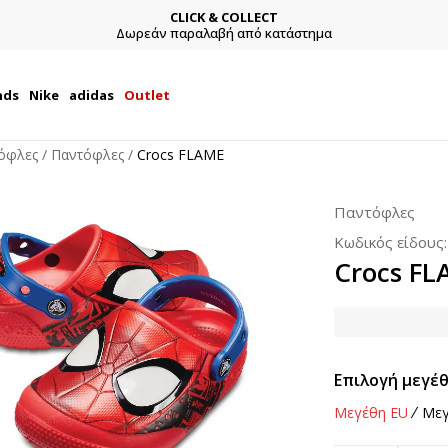
CLICK & COLLECT
Δωρεάν παραλαβή από κατάστημα
nds
Nike
adidas
Outlet
όφλες
Παντόφλες
Crocs FLAME
Παντόφλες
Κωδικός είδους
Crocs F
Επιλογή μεγέθ
Μεγέθη EU
Μεγ