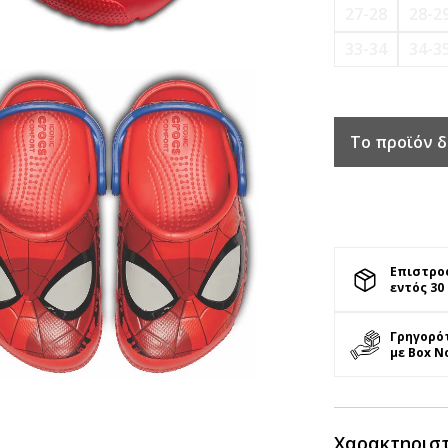
27-28
28-2
33-34
34-3
Το προϊόν δ
Επιστρο
εντός 30
Γρηγορό
με Box N
Χαρακτηρισ