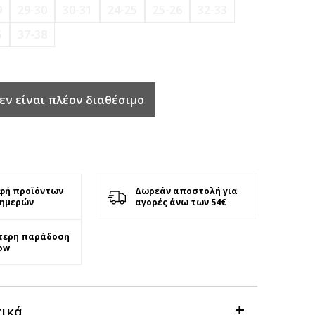
9
29-30
30-31
24-25
25-26
32-33
5
37-38
εν είναι πλέον διαθέσιμο
φή προϊόντων
Δωρεάν αποστολή για
 ημερών
αγορές άνω των 54€
τερη παράδοση
ow
τικά