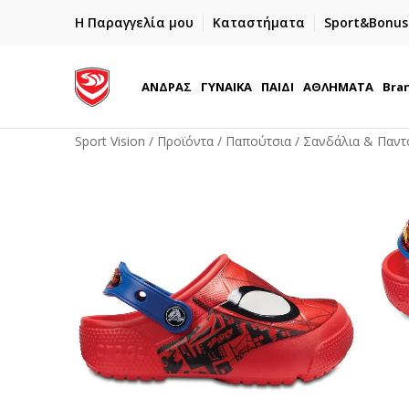
ΓΡΗΓΟΡΟΤΕΡΗ ΠΑΡΑΔΟΣΗ ΜΕ BOX NOW
Η Παραγγελία μου
Καταστήματα
Sport&Bonus
Παραλαβή 24/7
ΑΝΔΡΑΣ
ΓΥΝΑΙΚΑ
ΠΑΙΔΙ
ΑΘΛΗΜΑΤΑ
Bra
Sport Vision
Προϊόντα
Παπούτσια
Σανδάλια & Παντ