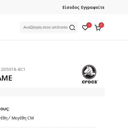
ΕΓΓΡΑΦΕΙΤΕ
ΧΡΕΙΑΖ
Είσοδος
Εγγραφείτε
Και κερδίστε -10% με την πρώτη σας αγορά!
Κ
0
0
Αναζήτηση στον ιστότοπο
:
205018-8C1
LAME
ους:
έθη
Μεγέθη CM