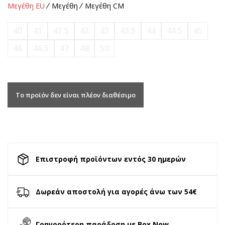
Μεγέθη EU
Μεγέθη
Μεγέθη CM
40
41
41.5
42
43
43.5
44
44.5
45
46
46.5
47
48
50
Το προϊόν δεν είναι πλέον διαθέσιμο
Επιστροφή προϊόντων εντός 30 ημερών
Δωρεάν αποστολή για αγορές άνω των 54€
Γρηγορότερη παράδοση με Box Now