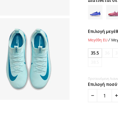
Διατίθεται σε
Επιλογή μεγέθ
Μεγέθη EU
Μεγ
35.5
36
3
38.5
Προτεινόμενη Λιανικ
Επιλογή ποσό