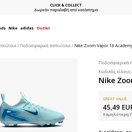
CLICK & COLLECT
Δωρεάν παραλαβή από κατάστημα
nds
Nike
adidas
Outlet
απούτσια
Ποδοσφαιρικά παπούτσια
Nike Zoom Vapor 16 Academ
Ποδοσφαιρικά 
Κωδικός είδους
Nike Zo
GREAT VALUE
45,49
EU
Χαμηλότερη Τ