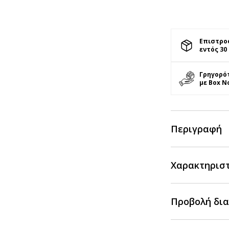
Επιστρο
εντός 30
Γρηγορό
με Box N
Περιγραφή
Χαρακτηρισ
Προβολή δια