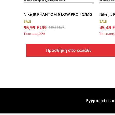
Nike JR PHANTOM 6 LOW PRO FG/MG
Nike Jr
SALE
SALE
95,99
EUR
45,49
119,99
EUR
Έκπτωση
20
%
Έκπτωση
Προσθήκη στο καλάθι
Εγγραφείτε σ