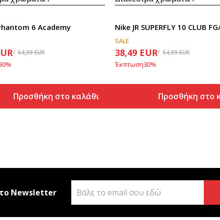
. Phantom 6 Academy
Nike JR SUPERFLY 10 CLUB F
SALE
EUR
38,49
EUR
64,99
EUR
54,99
EUR
30
%
Έκπτωση
30
%
Προσθήκη στο καλάθι
Προσθήκη στο 
το Newsletter