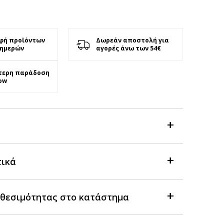
φή προϊόντων
Δωρεάν αποστολή για
 ημερών
αγορές άνω των 54€
τερη παράδοση
ow
τικά
θεσιμότητας στο κατάστημα