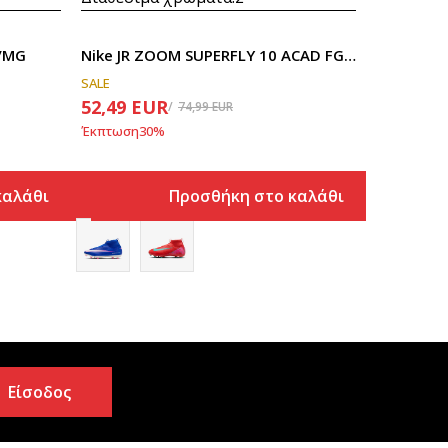
G/MG
Nike JR ZOOM SUPERFLY 10 ACAD FGMG
SALE
52,49
EUR
74,99
EUR
Έκπτωση
30
%
καλάθι
Προσθήκη στο καλάθι
Είσοδος