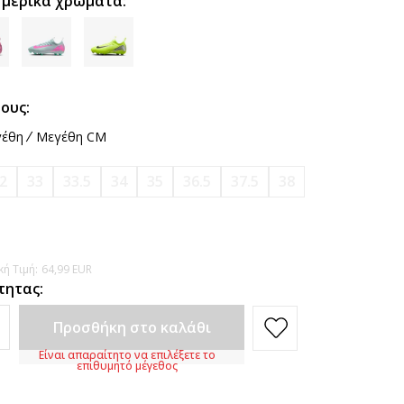
 μερικά χρώματα:
ους:
έθη
Μεγέθη CM
2
33
33.5
34
35
36.5
37.5
38
ή Τιμή:
64,99
EUR
τητας:
Προσθήκη στο καλάθι
Είναι απαραίτητο να επιλέξετε το
επιθυμητό μέγεθος