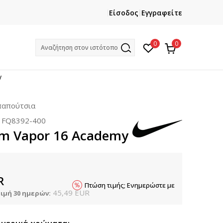
ΕΓΓΡΑΦΕΙΤΕ
ΧΡΕΙΑΖ
Είσοδος
Εγγραφείτε
Και κερδίστε -10% με την πρώτη σας αγορά!
Κ
0
0
Αναζήτηση στον ιστότοπο
y
παπούτσια
:
FQ8392-400
om Vapor 16 Academy
R
Πτώση τιμής; Ενημερώστε με
45,49
EUR
ιμή 30 ημερών: