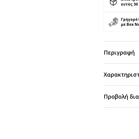
εντός 30
Γρηγορό
με Box N
Περιγραφή
Χαρακτηρισ
Προβολή δια