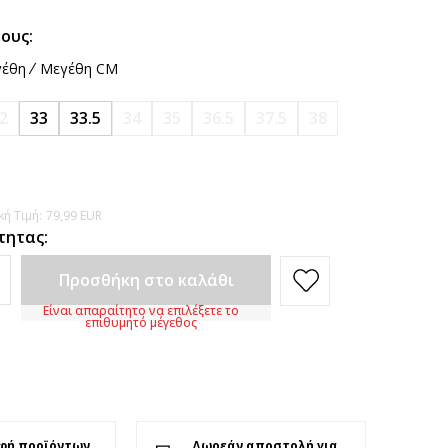
ους:
έθη
Μεγέθη CM
2
33
33.5
34
35
36.5
37.5
38
ή Τιμή:
79,99
EUR
τητας:
Προσθήκη στο καλάθι
Είναι απαραίτητο να επιλέξετε το
επιθυμητό μέγεθος
φή προϊόντων
Δωρεάν αποστολή για