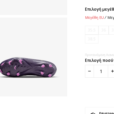
Επιλογή μεγέθ
Μεγέθη EU
Μεγ
35.5
36
3
38.5
Προτεινόμενη Λιανικ
Επιλογή ποσό
Επιστρο