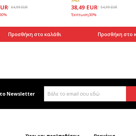
SALE
EUR
38,49
EUR
64,99
EUR
54,99
EUR
30
%
Έκπτωση
30
%
Προσθήκη στο καλάθι
Προσθήκη στο 
το Newsletter
Όροι και προϋποθέσεις
Προνόμια