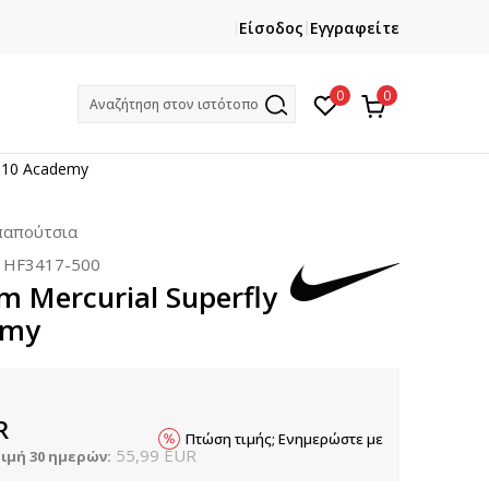
ΕΓΓΡΑΦΕΙΤΕ
ΧΡΕΙΑΖ
Είσοδος
Εγγραφείτε
Και κερδίστε -10% με την πρώτη σας αγορά!
Κ
0
0
Αναζήτηση στον ιστότοπο
y 10 Academy
παπούτσια
:
HF3417-500
m Mercurial Superfly
emy
R
Πτώση τιμής; Ενημερώστε με
55,99
EUR
ιμή 30 ημερών: