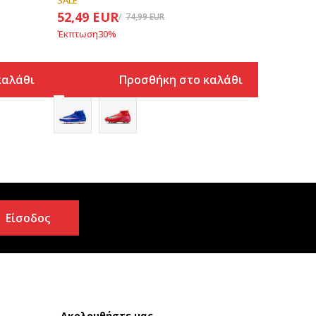
SALE
52,49
EUR
74,99
EUR
Έκπτωση
30
%
καλάθι
Προσθήκη στο καλάθι
Είσοδος
Ακολουθήστε μας