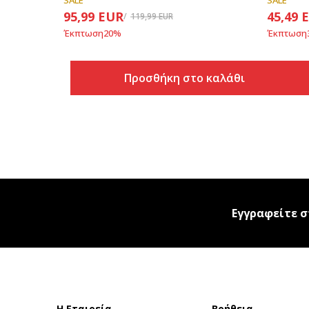
SALE
SALE
95,99
EUR
45,49
119,99
EUR
Έκπτωση
20
%
Έκπτωση
Προσθήκη στο καλάθι
Εγγραφείτε σ
Η Εταιρεία
Βοήθεια