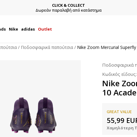
CLICK & COLLECT
Δωρεάν παραλαβή από κατάστημα
nds
Nike
adidas
Outlet
απούτσια
Ποδοσφαιρικά παπούτσια
Nike Zoom Mercurial Superfl
Ποδοσφαιρικά 
Κωδικός είδους
Nike Zoo
10 Acad
GREAT VALUE
55,99
EU
Χαμηλότερη Τ