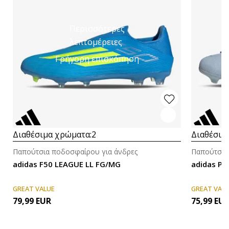
Περισσότερες
λεπτομέρειες
Γρήγορη επισκόπηση
Διαθέσιμα χρώματα:
2
Διαθέσιμ
Παπούτσια ποδοσφαίρου για άνδρες
Παπούτσια
adidas F50 LEAGUE LL FG/MG
adidas P
GREAT VALUE
GREAT VAL
79,99
EUR
75,99
EU