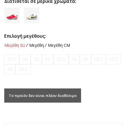
Διατίθεται σε μερικά χρώματα:
Επιλογή μεγέθους:
Μεγέθη EU
Μεγέθη
Μεγέθη CM
35.5
36
32
33
33.5
34
35
36.5
37.5
38
38.5
Το προϊόν δεν είναι πλέον διαθέσιμο