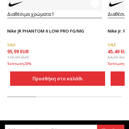
Διαθέσιμα χρώματα:
1
Διαθέσιμ
Nike JR PHANTOM 6 LOW PRO FG/MG
Nike Jr. 
SALE
SALE
95,99
EUR
45,49
EU
119,99
EUR
64,99
EUR
Έκπτωση
20
%
Έκπτωση
30
Προσθήκη στο καλάθι