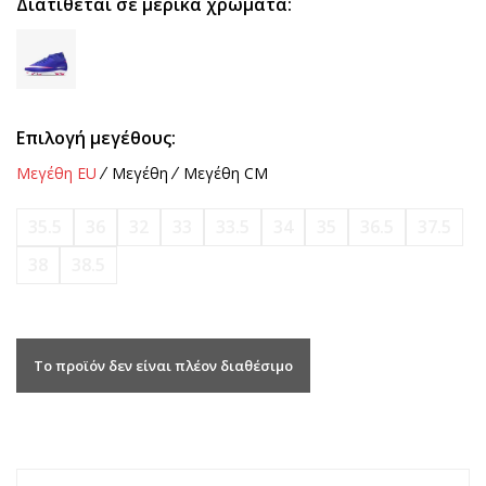
Διατίθεται σε μερικά χρώματα:
Επιλογή μεγέθους:
Μεγέθη EU
Μεγέθη
Μεγέθη CM
35.5
36
32
33
33.5
34
35
36.5
37.5
38
38.5
Το προϊόν δεν είναι πλέον διαθέσιμο