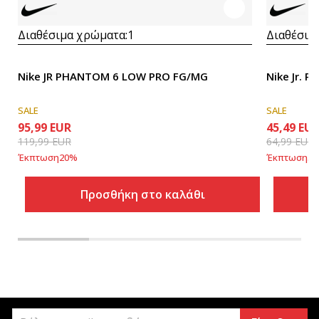
Διαθέσιμα χρώματα:
1
Διαθέσιμ
Nike JR PHANTOM 6 LOW PRO FG/MG
Nike Jr. 
SALE
SALE
95,99
EUR
45,49
EU
119,99
EUR
64,99
EUR
Έκπτωση
20
%
Έκπτωση
30
Προσθήκη στο καλάθι