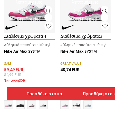
λεπτομέρειες
λεπτομέρειες
Συγκρίνετε
Συγκρίνετε
Brzi Pregled
Brzi Pregled
Διαθέσιμα χρώματα:
4
Διαθέσιμα χρώματα:
3
Αθλητικά παπούτσια lifestyle για κορίτσια
Αθλητικά παπούτσια lifestyle για κορίτσια (4-7ε.)
Nike Air Max SYSTM
Nike Air Max SYSTM
SALE
GREAT VALUE
59,49
EUR
48,74
EUR
84,99
EUR
Έκπτωση
30
%
Προσθήκη στο καλάθι
Προσθήκη στο 