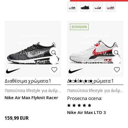
ECOVISION
Περισσότερες
Περισσότερες
λεπτομέρειες
λεπτομέρειες
Συγκρίνετε
Συγκρίνετε
Brzi Pregled
Brzi Pregled
Διαθέσιμα χρώματα:
1
Διαθέσιμα χρώματα:
1
Παπούτσια lifestyle για άνδρες
Παπούτσια lifestyle για άνδρες
Nike Air Max Flyknit Racer
Prosecna ocena
:
Nike Air Max LTD 3
159,99
EUR