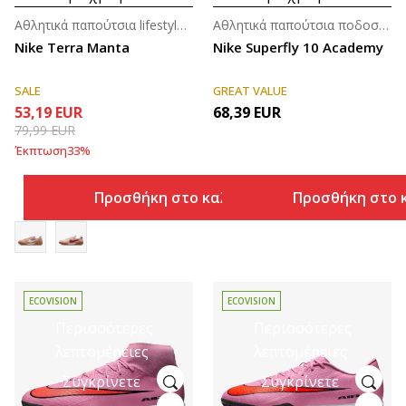
Αθλητικά παπούτσια lifestyle για γυναίκες
Αθλητικά παπούτσια ποδοσφαίρου για άνδρες
Nike Terra Manta
Nike Superfly 10 Academy
SALE
GREAT VALUE
53,19
EUR
68,39
EUR
79,99
EUR
Έκπτωση
33
%
Προσθήκη στο καλάθι
Προσθήκη στο 
ECOVISION
ECOVISION
Περισσότερες
Περισσότερες
λεπτομέρειες
λεπτομέρειες
Συγκρίνετε
Συγκρίνετε