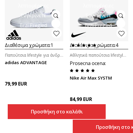
λεπτομέρειες
λεπτομέρειες
Συγκρίνετε
Συγκρίνετε
Brzi Pregled
Brzi Pregled
Διαθέσιμα χρώματα:
1
Διαθέσιμα χρώματα:
4
Παπούτσια lifestyle για άνδρες
Αθλητικά παπούτσια lifestyle για αγόρια
adidas ADVANTAGE
Prosecna ocena
:
Nike Air Max SYSTM
79,99
EUR
84,99
EUR
Προσθήκη στο καλάθι
Προσθήκη στο 