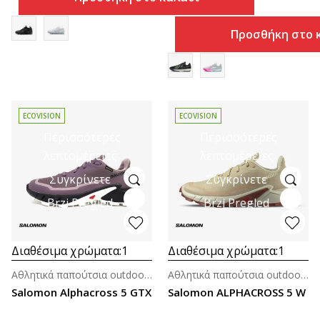
Προσθήκη στο 
ECOVISION
ECOVISION
Περισσότερες
Περισσότερες
λεπτομέρειες
λεπτομέρειες
Συγκρίνετε
Συγκρίνετε
Brzi Pregled
Brzi Pregled
Διαθέσιμα χρώματα:
1
Διαθέσιμα χρώματα:
1
Αθλητικά παπούτσια outdoor για γυναίκες
Αθλητικά παπούτσια outdoor για γυναίκες
Salomon Alphacross 5 GTX
Salomon ALPHACROSS 5 W