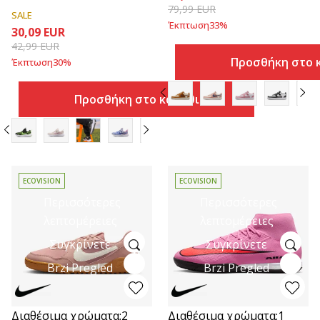
79,99
EUR
SALE
Έκπτωση
33
%
30,09
EUR
42,99
EUR
Προσθήκη στο 
Έκπτωση
30
%
Προσθήκη στο καλάθι
ECOVISION
ECOVISION
Περισσότερες
Περισσότερες
λεπτομέρειες
λεπτομέρειες
Συγκρίνετε
Συγκρίνετε
Brzi Pregled
Brzi Pregled
Διαθέσιμα χρώματα:
2
Διαθέσιμα χρώματα:
1