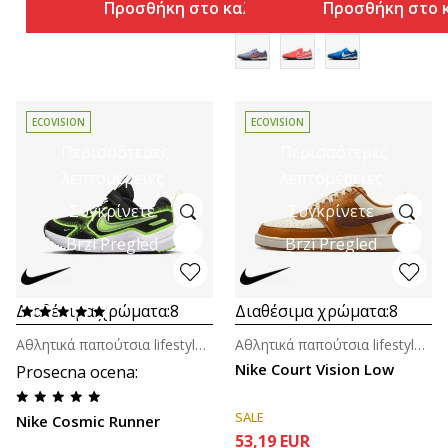
Προσθήκη στο καλάθι
Προσθήκη στο 
ECOVISION
ECOVISION
Περισσότερες
Περισσότερες
λεπτομέρειες
λεπτομέρειες
Συγκρίνετε
Συγκρίνετε
Brzi Pregled
Brzi Pregled
Διαθέσιμα χρώματα:
8
Διαθέσιμα χρώματα:
8
Αθλητικά παπούτσια lifestyle για αγόρια (4-7ε.)
Αθλητικά παπούτσια lifestyle για γυναίκες
Nike Court Vision Low
Prosecna ocena
:
SALE
Nike Cosmic Runner
53,19
EUR