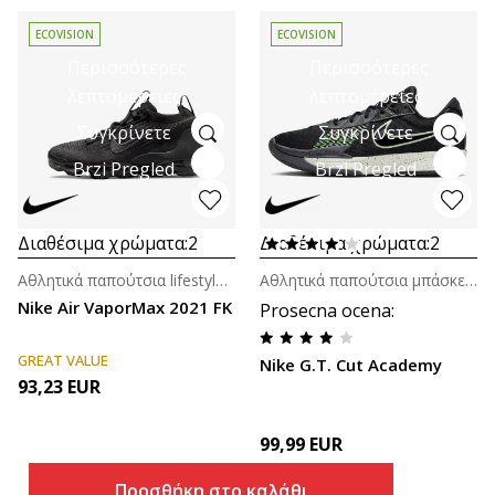
ECOVISION
ECOVISION
Περισσότερες
Περισσότερες
λεπτομέρειες
λεπτομέρειες
Συγκρίνετε
Συγκρίνετε
Brzi Pregled
Brzi Pregled
Διαθέσιμα χρώματα:
2
Διαθέσιμα χρώματα:
2
Αθλητικά παπούτσια lifestyle για αγόρια
Αθλητικά παπούτσια μπάσκετ για άνδρες
Nike Air VaporMax 2021 FK
Prosecna ocena
:
GREAT VALUE
Nike G.T. Cut Academy
93,23
EUR
99,99
EUR
Προσθήκη στο καλάθι