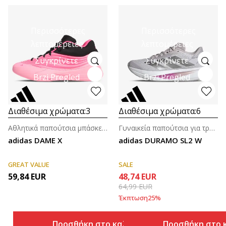
Περισσότερες
Περισσότερες
λεπτομέρειες
λεπτομέρειες
Συγκρίνετε
Συγκρίνετε
Brzi Pregled
Brzi Pregled
Διαθέσιμα χρώματα:
3
Διαθέσιμα χρώματα:
6
Αθλητικά παπούτσια μπάσκετ για άνδρες
Γυναικεία παπούτσια για τρέξιμο
adidas DAME X
adidas DURAMO SL2 W
GREAT VALUE
SALE
59,84
EUR
48,74
EUR
64,99
EUR
Έκπτωση
25
%
Προσθήκη στο καλάθι
Προσθήκη στο 