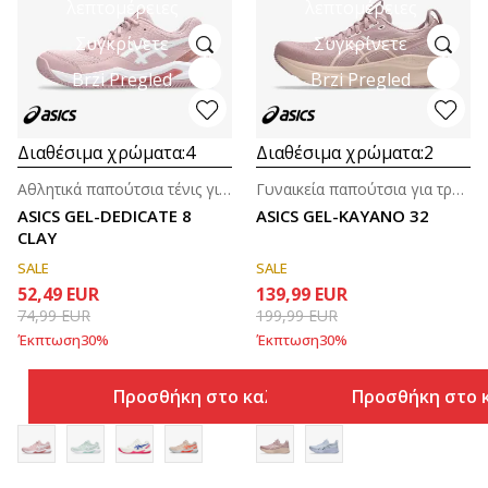
λεπτομέρειες
λεπτομέρειες
Συγκρίνετε
Συγκρίνετε
Brzi Pregled
Brzi Pregled
Διαθέσιμα χρώματα:
4
Διαθέσιμα χρώματα:
2
Αθλητικά παπούτσια τένις για γυναίκες
Γυναικεία παπούτσια για τρέξιμο
ASICS GEL-DEDICATE 8
ASICS GEL-KAYANO 32
CLAY
SALE
SALE
52,49
EUR
139,99
EUR
74,99
EUR
199,99
EUR
Έκπτωση
30
%
Έκπτωση
30
%
Προσθήκη στο καλάθι
Προσθήκη στο 