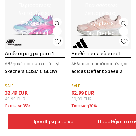
Περισσότερες
Περισσότερες
λεπτομέρειες
λεπτομέρειες
Συγκρίνετε
Συγκρίνετε
Brzi Pregled
Brzi Pregled
Διαθέσιμα χρώματα:
1
Διαθέσιμα χρώματα:
1
Αθλητικά παπούτσια lifestyle για κορίτσια (4-7ε.)
Αθλητικά παπούτσια τένις για γυναίκες
Skechers COSMIC GLOW
adidas Defiant Speed 2
SALE
SALE
32,49
EUR
62,99
EUR
49,99
EUR
89,99
EUR
Έκπτωση
35
%
Έκπτωση
30
%
Προσθήκη στο καλάθι
Προσθήκη στο 