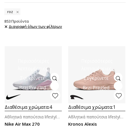
roz
853
Προϊόντα
Διαγραφή όλων των φίλτρων
Περισσότερες
Περισσότερες
λεπτομέρειες
λεπτομέρειες
Συγκρίνετε
Συγκρίνετε
Brzi Pregled
Brzi Pregled
Διαθέσιμα χρώματα:
4
Διαθέσιμα χρώματα:
1
Αθλητικά παπούτσια lifestyle για κορίτσια
Αθλητικά παπούτσια lifestyle για γυναίκες
Nike Air Max 270
Kronos Alexis