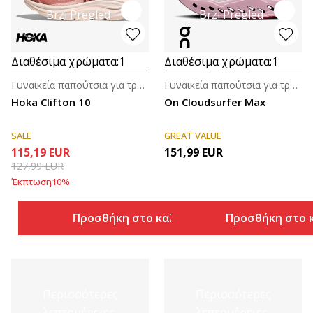
Brzi Pregled
Brzi Pregled
Διαθέσιμα χρώματα:
1
Διαθέσιμα χρώματα:
1
Γυναικεία παπούτσια για τρέξιμο
Γυναικεία παπούτσια για τρέξιμο
Hoka Clifton 10
On Cloudsurfer Max
SALE
GREAT VALUE
115,19
EUR
151,99
EUR
127,99
EUR
Έκπτωση
10
%
Προσθήκη στο καλάθι
Προσθήκη στο 
Περισσότερες
Περισσότερες
λεπτομέρειες
λεπτομέρειες