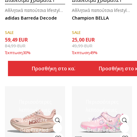
Αθλητικά παπούτσια lifestyle για γυναίκες
Αθλητικά παπούτσια lifestyle για γυναίκες
adidas Barreda Decode
Champion BELLA
SALE
SALE
59,49
EUR
25,00
EUR
84,99
EUR
49,99
EUR
Έκπτωση
30
%
Έκπτωση
49
%
Προσθήκη στο καλάθι
Προσθήκη στο 
Περισσότερες
Περισσότερες
λεπτομέρειες
λεπτομέρειες
Συγκρίνετε
Συγκρίνετε
Brzi Pregled
Brzi Pregled