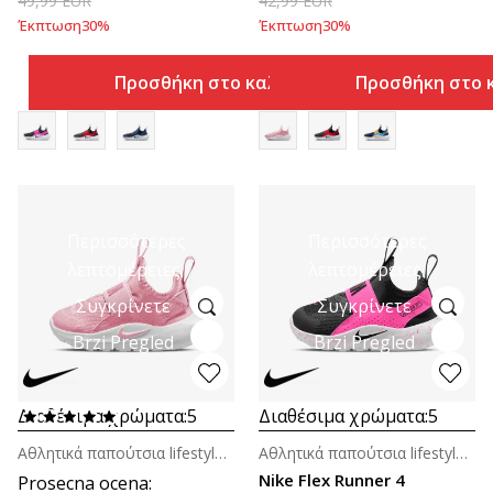
49,99
EUR
42,99
EUR
Έκπτωση
30
%
Έκπτωση
30
%
Προσθήκη στο καλάθι
Προσθήκη στο 
Περισσότερες
Περισσότερες
λεπτομέρειες
λεπτομέρειες
Συγκρίνετε
Συγκρίνετε
Brzi Pregled
Brzi Pregled
Διαθέσιμα χρώματα:
5
Διαθέσιμα χρώματα:
5
Αθλητικά παπούτσια lifestyle για βρέφη
Αθλητικά παπούτσια lifestyle για βρέφη
Nike Flex Runner 4
Prosecna ocena
: