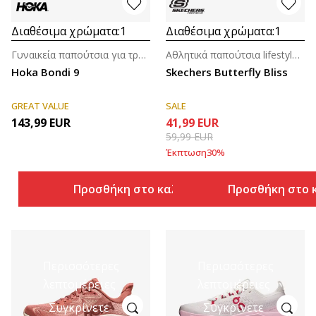
Διαθέσιμα χρώματα:
1
Διαθέσιμα χρώματα:
1
Γυναικεία παπούτσια για τρέξιμο
Αθλητικά παπούτσια lifestyle για κορίτσια (4-7ε.)
Hoka Bondi 9
Skechers Butterfly Bliss
GREAT VALUE
SALE
143,99
EUR
41,99
EUR
59,99
EUR
Έκπτωση
30
%
Προσθήκη στο καλάθι
Προσθήκη στο 
Περισσότερες
Περισσότερες
λεπτομέρειες
λεπτομέρειες
Συγκρίνετε
Συγκρίνετε