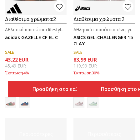
Διαθέσιμα χρώματα:
2
Διαθέσιμα χρώματα:
2
Αθλητικά παπούτσια lifestyle για κορίτσια (4-7ε.)
Αθλητικά παπούτσια τένις για γυναίκες
adidas GAZELLE CF EL C
ASICS GEL-CHALLENGER 15
CLAY
SALE
SALE
43,22
EUR
83,99
EUR
45,49
EUR
119,99
EUR
Έκπτωση
4
%
Έκπτωση
30
%
Προσθήκη στο καλάθι
Προσθήκη στο 
Περισσότερες
Περισσότερες