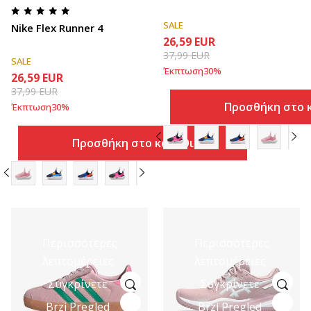
SALE
Nike Flex Runner 4
26,59
EUR
37,99
EUR
SALE
Έκπτωση
30
%
26,59
EUR
37,99
EUR
Προσθήκη στο 
Έκπτωση
30
%
Προσθήκη στο καλάθι
Περισσότερες
Περισσότερες
λεπτομέρειες
λεπτομέρειες
Συγκρίνετε
Συγκρίνετε
Brzi Pregled
Brzi Pregled