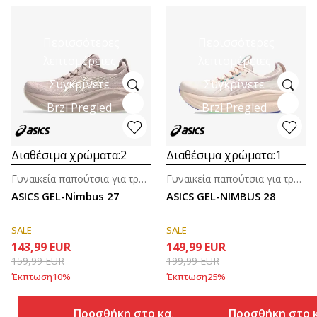
Περισσότερες
Περισσότερες
λεπτομέρειες
λεπτομέρειες
Συγκρίνετε
Συγκρίνετε
Brzi Pregled
Brzi Pregled
Διαθέσιμα χρώματα:
2
Διαθέσιμα χρώματα:
1
Γυναικεία παπούτσια για τρέξιμο
Γυναικεία παπούτσια για τρέξιμο
ASICS GEL-Nimbus 27
ASICS GEL-NIMBUS 28
SALE
SALE
143,99
EUR
149,99
EUR
159,99
EUR
199,99
EUR
Έκπτωση
10
%
Έκπτωση
25
%
Προσθήκη στο καλάθι
Προσθήκη στο 