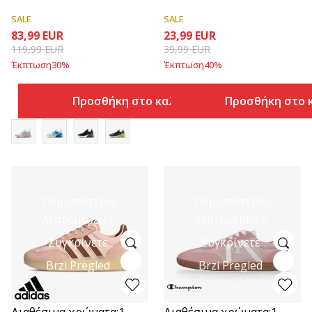
SALE
SALE
83,99
EUR
23,99
EUR
119,99
EUR
39,99
EUR
Έκπτωση
30
%
Έκπτωση
40
%
Προσθήκη στο καλάθι
Προσθήκη στο 
Περισσότερες
Περισσότερες
λεπτομέρειες
λεπτομέρειες
Συγκρίνετε
Συγκρίνετε
Brzi Pregled
Brzi Pregled
Διαθέσιμα χρώματα:
1
Διαθέσιμα χρώματα:
1