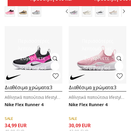
Περισσότερες
Περισσότερες
λεπτομέρειες
λεπτομέρειες
Συγκρίνετε
Συγκρίνετε
Brzi Pregled
Brzi Pregled
Διαθέσιμα χρώματα:
3
Διαθέσιμα χρώματα:
3
Αθλητικά παπούτσια lifestyle unisex για μεγάλα παιδιά
Αθλητικά παπούτσια lifestyle για κορίτσια (4-7ε.)
Nike Flex Runner 4
Nike Flex Runner 4
SALE
SALE
34,99
EUR
30,09
EUR