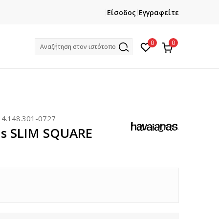
ΕΓΓΡΑΦΕΙΤΕ
ΧΡΕΙΑΖ
Είσοδος
Εγγραφείτε
Και κερδίστε -10% με την πρώτη σας αγορά!
Κ
0
0
Αναζήτηση στον ιστότοπο
:
4.148.301-0727
as SLIM SQUARE