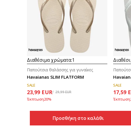
Διαθέσιμα χρώματα:
1
Διαθέσι
Παπούτσια θαλάσσης για γυναίκες
Παπούτσι
Havaianas SLIM FLATFORM
Havaian
SALE
SALE
23,99
EUR
17,59
29,99
EUR
Έκπτωση
20
%
Έκπτωση
Προσθήκη στο καλάθι