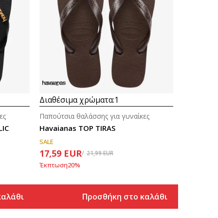
Διαθέσιμα χρώματα:
1
ες
Παπούτσια θαλάσσης για γυναίκες
LIC
Havaianas TOP TIRAS
SALE
17,59
EUR
21,99
EUR
Έκπτωση
20
%
καλάθι
Προσθήκη στο καλάθι