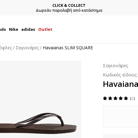
CLICK & COLLECT
Δωρεάν παραλαβή από κατάστημα
nds
Nike
adidas
Outlet
όφλες
Σαγιονάρες
Havaianas SLIM SQUARE
Σαγιονάρες
Κωδικός είδους
Havaian
2