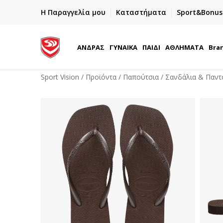
ΓΡΗΓΟΡΟΤΕΡΗ ΠΑΡΑΔΟΣΗ ΜΕ BOX NOW
Η Παραγγελία μου
Καταστήματα
Sport&Bonus
Παραλαβή 24/7
ΑΝΔΡΑΣ
ΓΥΝΑΙΚΑ
ΠΑΙΔΙ
ΑΘΛΗΜΑΤΑ
Bra
Sport Vision
Προϊόντα
Παπούτσια
Σανδάλια & Παντ