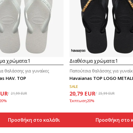
μα χρώματα:
1
Διαθέσιμα χρώματα:
1
α θαλάσσης για γυναίκες
Παπούτσια θαλάσσης για γυναίκ
as HAV. TOP
Havaianas TOP LOGO METAL
SALE
EUR
20,79
EUR
21,99
EUR
25,99
EUR
20
%
Έκπτωση
20
%
Προσθήκη στο καλάθι
Προσθήκη στο 