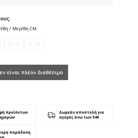
ους:
έθη
Μεγέθη CM
8
39-40
41-42
εν είναι πλέον διαθέσιμο
φή προϊόντων
Δωρεάν αποστολή για
 ημερών
αγορές άνω των 54€
τερη παράδοση
ow