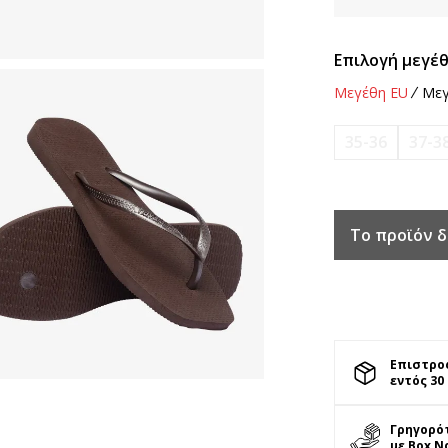
Επιλογή μεγέθ
Μεγέθη EU
Μεγ
35-36
37-3
Το προϊόν δ
Επιστρο
εντός 30
Γρηγορό
με Box N