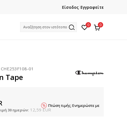
ΕΓΓΡΑΦΕΙΤΕ
ΧΡΕΙΑΖ
Είσοδος
Εγγραφείτε
Και κερδίστε -10% με την πρώτη σας αγορά!
Κ
0
0
Αναζήτηση στον ιστότοπο
:
CHE253F108-01
n Tape
R
Πτώση τιμής; Ενημερώστε με
12,59
EUR
ιμή 30 ημερών: