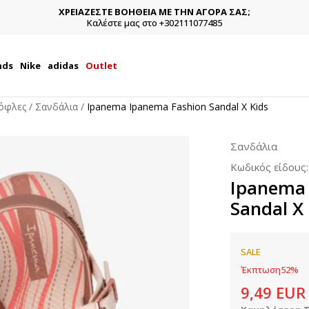
ΧΡΕΙΑΖΕΣΤΕ ΒΟΗΘΕΙΑ ΜΕ ΤΗΝ ΑΓΟΡΑ ΣΑΣ;
Καλέστε μας στο +302111077485
nds
Nike
adidas
Outlet
όφλες
Σανδάλια
Ipanema Ipanema Fashion Sandal X Kids
Σανδάλια
Κωδικός είδους
Ipanema 
Sandal X 
SALE
Έκπτωση
52
%
9,49
EUR