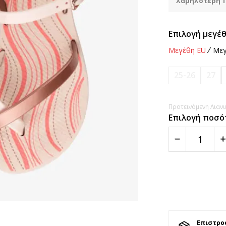
Χαμηλότερη Τ
Επιλογή μεγέθ
Μεγέθη EU
Μεγ
25-26
27
Προτεινόμενη Λιανικ
Επιλογή ποσό
Επιστρο