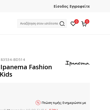
ΔΩΡΕΑΝ ΜΕΤΑΦΟΡΙΚΑ
ΓΡΗΓΟ
Είσοδος
Εγγραφείτε
για αγορές άνω των 54€
0
0
Αναζήτηση στον ιστότοπο
:
83534-BD514
Ipanema Fashion
Kids
Πτώση τιμής; Ενημερώστε με