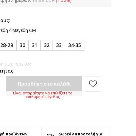
19,99
EUR
(
-
52
%
)
ιμή 30 ημερών:
ους:
έθη
Μεγέθη CM
28-29
30
31
32
33
34-35
ή Τιμή:
19,99
EUR
τητας:
Προσθήκη στο καλάθι
Είναι απαραίτητο να επιλέξετε το
επιθυμητό μέγεθος
φή προϊόντων
Δωρεάν αποστολή για