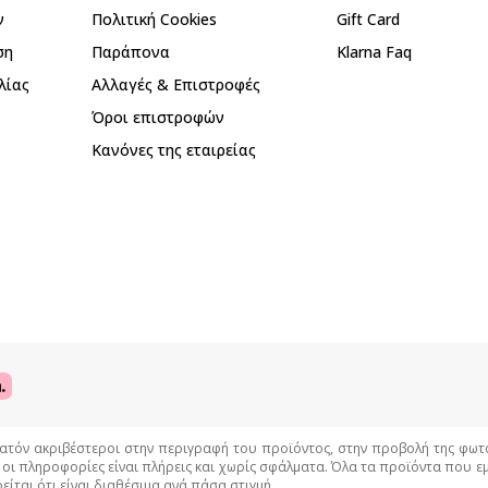
ν
Πολιτική Cookies
Gift Card
ση
Παράπονα
Klarna Faq
λίας
Αλλαγές & Επιστροφές
Όροι επιστροφών
Κανόνες της εταιρείας
όν ακριβέστεροι στην περιγραφή του προϊόντος, στην προβολή της φωτογρ
 οι πληροφορίες είναι πλήρεις και χωρίς σφάλματα. Όλα τα προϊόντα που 
είται ότι είναι διαθέσιμα ανά πάσα στιγμή.