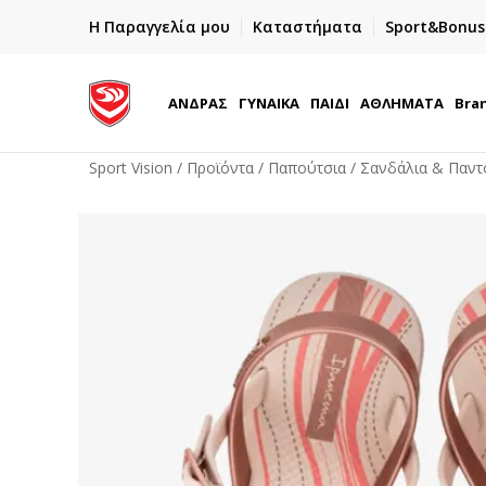
ΕΓΓΡΑΦΕΙΤΕ
Η Παραγγελία μου
Καταστήματα
Sport&Bonus
ημα
Και κερδίστε -10% με την πρώτη σας αγορά!
ΑΝΔΡΑΣ
ΓΥΝΑΙΚΑ
ΠΑΙΔΙ
ΑΘΛΗΜΑΤΑ
Bra
Sport Vision
Προϊόντα
Παπούτσια
Σανδάλια & Παντ