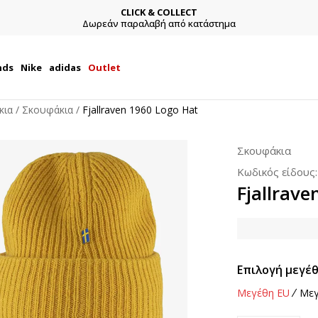
CLICK & COLLECT
Δωρεάν παραλαβή από κατάστημα
nds
Nike
adidas
Outlet
κια
Σκουφάκια
Fjallraven 1960 Logo Hat
Σκουφάκια
Κωδικός είδους
Fjallrav
Επιλογή μεγέθ
Μεγέθη EU
Μεγ