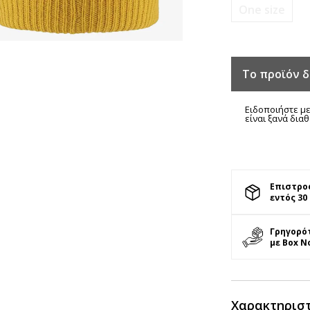
One size
Το προϊόν δ
Ειδοποιήστε με
είναι ξανά δια
Επιστρο
εντός 30
Γρηγορό
με Box N
Χαρακτηρισ