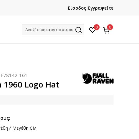
ΕΓΓΡΑΦΕΙΤΕ
ΧΡΕΙΑΖ
Είσοδος
Εγγραφείτε
Και κερδίστε -10% με την πρώτη σας αγορά!
Κ
0
0
Αναζήτηση στον ιστότοπο
:
F78142-161
en 1960 Logo Hat
ους:
έθη
Μεγέθη CM