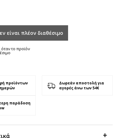
εν είναι πλέον διαθέσιμο
 όταν το προϊόν
θέσιμο
φή προϊόντων
Δωρεάν αποστολή για
 ημερών
αγορές άνω των 54€
τερη παράδοση
ow
τικά