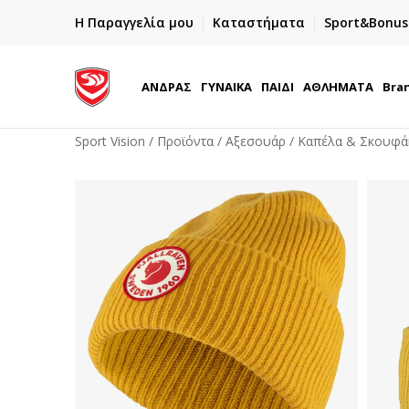
ΓΡΗΓΟΡΟΤΕΡΗ ΠΑΡΑΔΟΣΗ ΜΕ BOX NOW
Η Παραγγελία μου
Καταστήματα
Sport&Bonus
Παραλαβή 24/7
ΑΝΔΡΑΣ
ΓΥΝΑΙΚΑ
ΠΑΙΔΙ
ΑΘΛΗΜΑΤΑ
Bra
Sport Vision
Προϊόντα
Αξεσουάρ
Καπέλα & Σκουφά