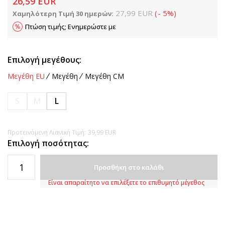
26,59
EUR
27,99
EUR
(
-
5
%
)
Χαμηλότερη Τιμή 30 ημερών:
Πτώση τιμής; Ενημερώστε με
Επιλογή μεγέθους:
Μεγέθη EU
Μεγέθη
Μεγέθη CM
S
M
L
Προτεινόμενη Λιανική Τιμή:
39,99
EUR
Επιλογή ποσότητας:
Προσθήκη στο καλάθι
Είναι απαραίτητο να επιλέξετε το επιθυμητό μέγεθος