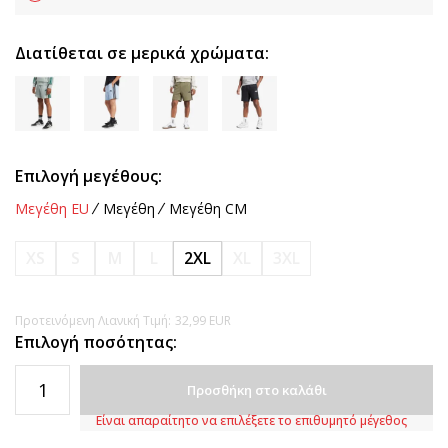
Διατίθεται σε μερικά χρώματα:
Επιλογή μεγέθους:
Μεγέθη EU
Μεγέθη
Μεγέθη CM
XS
S
M
L
2XL
XL
3XL
Προτεινόμενη Λιανική Τιμή:
32,99
EUR
Επιλογή ποσότητας:
Προσθήκη στο καλάθι
Είναι απαραίτητο να επιλέξετε το επιθυμητό μέγεθος