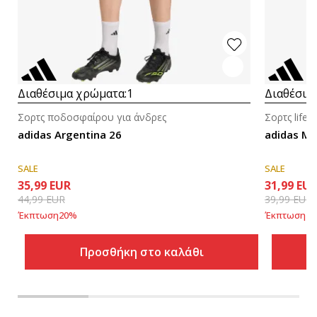
Διαθέσιμα χρώματα:
1
Διαθέσιμ
Σορτς ποδοσφαίρου για άνδρες
Σορτς lifes
adidas Argentina 26
adidas M 
SALE
SALE
35,99
EUR
31,99
EU
44,99
EUR
39,99
EUR
Έκπτωση
20
%
Έκπτωση
20
Προσθήκη στο καλάθι