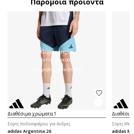
Παρόμοια προϊόντα
Περισσότερες
λεπτομέρειες
Γρήγορη επισκόπηση
Διαθέσιμα χρώματα:
1
Διαθέσιμ
Σορτς ποδοσφαίρου για άνδρες
Σορτς lifes
adidas Argentina 26
adidas M 