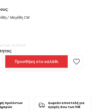
ους:
έθη
Μεγέθη CM
ή Τιμή:
44,99
EUR
τητας:
Προσθήκη στο καλάθι
φή προϊόντων
Δωρεάν αποστολή για
 ημερών
αγορές άνω των 54€