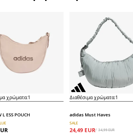
μα χρώματα:
1
Διαθέσιμα χρώματα:
1
W L ESS POUCH
adidas Must Haves
LUE
SALE
EUR
24,49
EUR
34,99
EUR