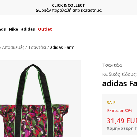
CLICK & COLLECT
Δωρεάν παραλαβή από κατάστημα
nds
Nike
adidas
Outlet
 & Αποσκευές
Τσαντάκι
adidas Farm
Τσαντάκι
Κωδικός είδους
adidas F
SALE
Έκπτωση
30
%
31,49
EU
Χαμηλότερη Τ