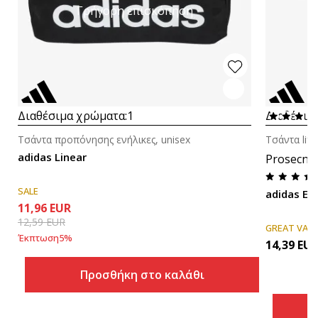
Γρήγορη επισκόπηση
Διαθέσιμα χρώματα:
1
Διαθέσιμ
Τσάντα προπόνησης ενήλικες, unisex
Τσάντα life
adidas Linear
Prosecna
SALE
adidas Es
11,96
EUR
12,59
EUR
GREAT VAL
Έκπτωση
5
%
14,39
EU
Προσθήκη στο καλάθι