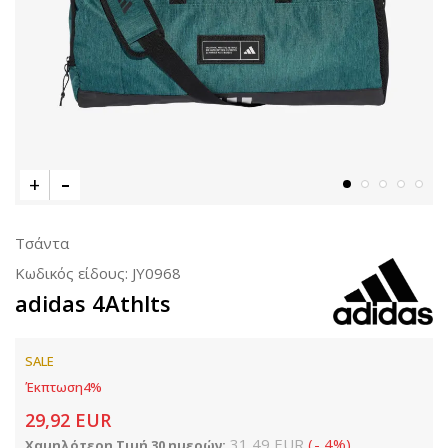
Τσάντα
Κωδικός είδους:
JY0968
adidas 4Athlts
SALE
Έκπτωση
4
%
29,92
EUR
31,49
EUR
(
-
4
%
)
Χαμηλότερη Τιμή 30 ημερών: