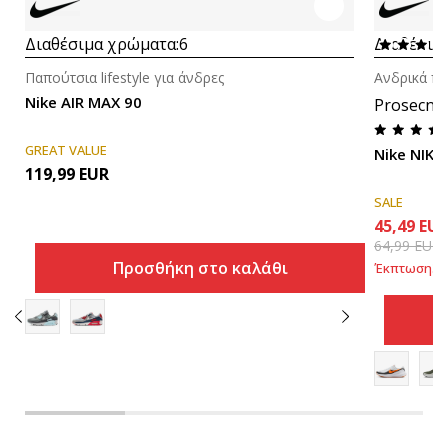
Διαθέσιμα χρώματα:
6
Διαθέσιμ
Παπούτσια lifestyle για άνδρες
Ανδρικά πα
Nike AIR MAX 90
Prosecna
GREAT VALUE
Nike NIKE
119,99
EUR
SALE
45,49
EU
64,99
EUR
Προσθήκη στο καλάθι
Έκπτωση
30