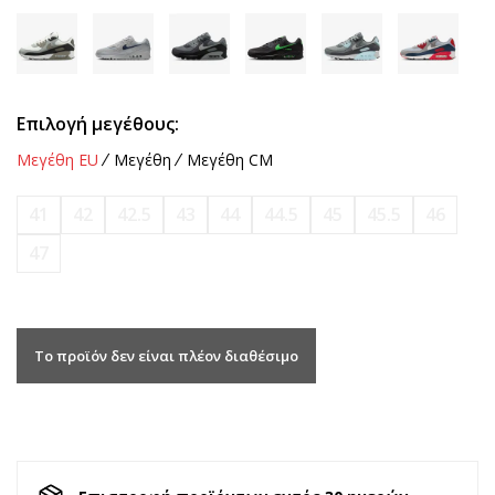
Επιλογή μεγέθους:
Μεγέθη EU
Μεγέθη
Μεγέθη CM
41
42
42.5
43
44
44.5
45
45.5
46
47
Το προϊόν δεν είναι πλέον διαθέσιμο