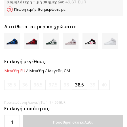
49,87
EUR
Χαμηλότερη Τιμή 30 ημερών:
Πτώση τιμής; Ενημερώστε με
Διατίθεται σε μερικά χρώματα:
Επιλογή μεγέθους:
Μεγέθη EU
Μεγέθη
Μεγέθη CM
35.5
36
36.5
37.5
38
38.5
39
40
Προτεινόμενη Λιανική Τιμή:
74,99
EUR
Επιλογή ποσότητας:
Προσθήκη στο καλάθι