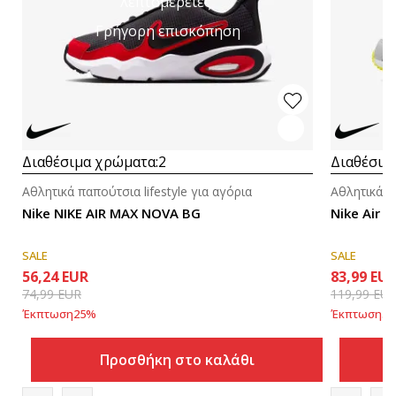
λεπτομέρειες
Γρήγορη επισκόπηση
Διαθέσιμα χρώματα:
2
Διαθέσιμ
Αθλητικά παπούτσια lifestyle για αγόρια
Αθλητικά πα
Nike NIKE AIR MAX NOVA BG
Nike Air 
SALE
SALE
56,24
EUR
83,99
EU
74,99
EUR
119,99
EU
Έκπτωση
25
%
Έκπτωση
30
Προσθήκη στο καλάθι