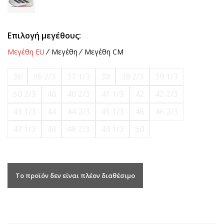
Επιλογή μεγέθους:
Μεγέθη EU
Μεγέθη
Μεγέθη CM
36
36 2/3
37 1/3
38
38 2/3
39 1/3
50 2/3
40
40 2/3
41 1/3
42
42 2/3
43 1/3
44
44 2/3
45 1/3
46
46 2/3
47 1/3
48
48 2/3
49 1/3
50
Το προϊόν δεν είναι πλέον διαθέσιμο