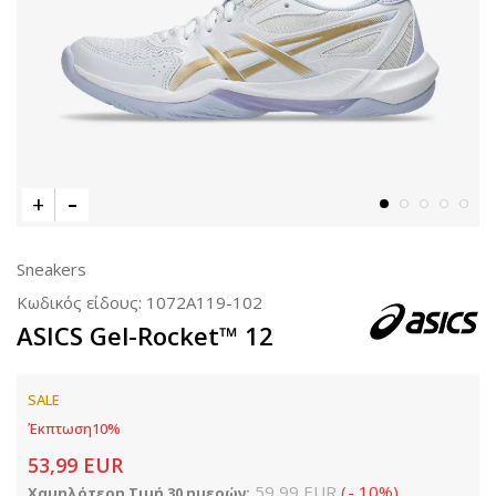
Sneakers
Κωδικός είδους:
1072A119-102
ASICS Gel-Rocket™ 12
SALE
Έκπτωση
10
%
53,99
EUR
59,99
EUR
(
-
10
%
)
Χαμηλότερη Τιμή 30 ημερών: