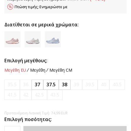
Πτώση τιμής; Ενημερώστε με
Διατίθεται σε μερικά χρώματα:
Επιλογή μεγέθους:
Μεγέθη EU
Μεγέθη
Μεγέθη CM
35.5
36
37
37.5
38
39
39.5
40
40.5
41.5
42
42.5
43.5
Προτεινόμενη Λιανική Τιμή:
74,99
EUR
Επιλογή ποσότητας: