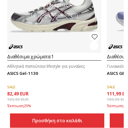
λεπτομέρειες
Γρήγορη επισκόπηση
Διαθέσιμα χρώματα:
1
Διαθέσιμ
Αθλητικά παπούτσια lifestyle για γυναίκες
Γυναικεία 
ASICS Gel-1130
ASICS GEL
SALE
SALE
82,49
EUR
111,99
EU
109,99
EUR
159,99
EU
Έκπτωση
25
%
Έκπτωση
30
Προσθήκη στο καλάθι