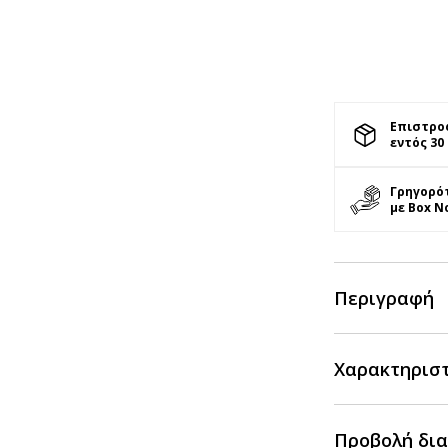
Επιστρο
εντός 30
Γρηγορό
με Box N
Περιγραφή
Χαρακτηρισ
Προβολή δια