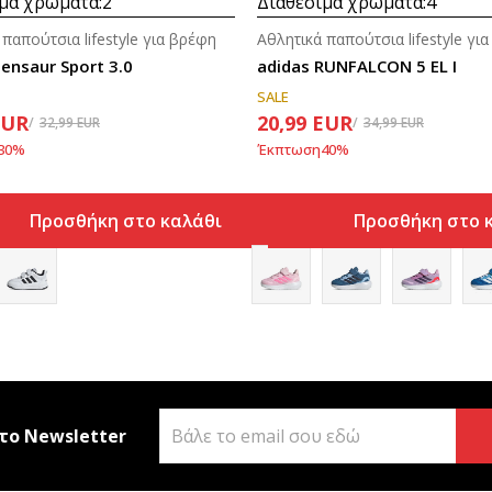
μα χρώματα:
2
Διαθέσιμα χρώματα:
4
 παπούτσια lifestyle για βρέφη
Αθλητικά παπούτσια lifestyle γι
ensaur Sport 3.0
adidas RUNFALCON 5 EL I
SALE
EUR
20,99
EUR
32,99
EUR
34,99
EUR
30
%
Έκπτωση
40
%
Προσθήκη στο καλάθι
Προσθήκη στο 
το Newsletter