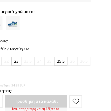
 μερικά χρώματα:
ους:
έθη
Μεγέθη CM
22
23
23.5
24
25
25.5
26
26.5
ή Τιμή:
34,99
EUR
τητας:
Προσθήκη στο καλάθι
Είναι απαραίτητο να επιλέξετε το