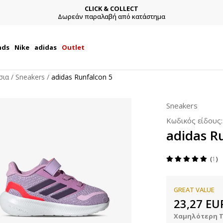
CLICK & COLLECT
Δωρεάν παραλαβή από κατάστημα
nds
Nike
adidas
Outlet
σια
Sneakers
adidas Runfalcon 5
Sneakers
Κωδικός είδους
adidas R
1
GREAT VALUE
23,27
EU
Χαμηλότερη Τ