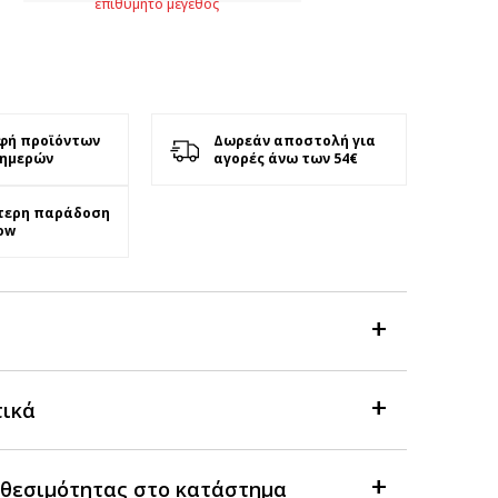
επιθυμητό μέγεθος
φή προϊόντων
Δωρεάν αποστολή για
 ημερών
αγορές άνω των 54€
τερη παράδοση
ow
τικά
θεσιμότητας στο κατάστημα