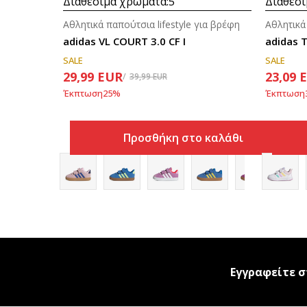
Διαθέσιμα χρώματα:
5
Διαθέσι
Αθλητικά παπούτσια lifestyle για βρέφη
Αθλητικά
adidas VL COURT 3.0 CF I
adidas T
SALE
SALE
29,99
EUR
23,09
39,99
EUR
Έκπτωση
25
%
Έκπτωση
Προσθήκη στο καλάθι
Εγγραφείτε σ