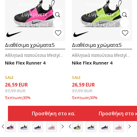
λεπτομέρειες
λεπτομέρειες
Συγκρίνετε
Συγκρίνετε
Brzi Pregled
Brzi Pregled
Διαθέσιμα χρώματα:
5
Διαθέσιμα χρώματα:
5
Αθλητικά παπούτσια lifestyle για βρέφη
Αθλητικά παπούτσια lifestyle για βρέφη
Nike Flex Runner 4
Nike Flex Runner 4
SALE
SALE
26,59
EUR
26,59
EUR
37,99
EUR
37,99
EUR
Έκπτωση
30
%
Έκπτωση
30
%
Προσθήκη στο καλάθι
Προσθήκη στο 