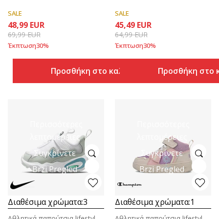
SALE
SALE
48,99
EUR
45,49
EUR
69,99
EUR
64,99
EUR
Έκπτωση
30
%
Έκπτωση
30
%
Προσθήκη στο καλάθι
Προσθήκη στο 
Περισσότερες
Περισσότερες
λεπτομέρειες
λεπτομέρειες
Συγκρίνετε
Συγκρίνετε
Brzi Pregled
Brzi Pregled
Διαθέσιμα χρώματα:
3
Διαθέσιμα χρώματα:
1
Αθλητικά παπούτσια lifestyle για βρέφη
Αθλητικά παπούτσια lifestyle για βρέφη