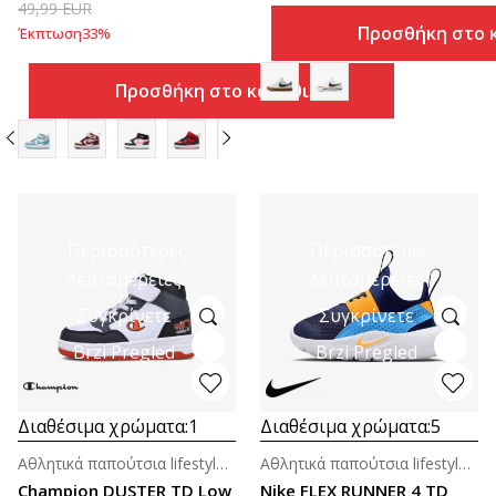
49,99
EUR
Προσθήκη στο 
Έκπτωση
33
%
Προσθήκη στο καλάθι
Περισσότερες
Περισσότερες
λεπτομέρειες
λεπτομέρειες
Συγκρίνετε
Συγκρίνετε
Brzi Pregled
Brzi Pregled
Διαθέσιμα χρώματα:
1
Διαθέσιμα χρώματα:
5
Αθλητικά παπούτσια lifestyle για βρέφη
Αθλητικά παπούτσια lifestyle για βρέφη
Champion DUSTER TD Low
Nike FLEX RUNNER 4 TD