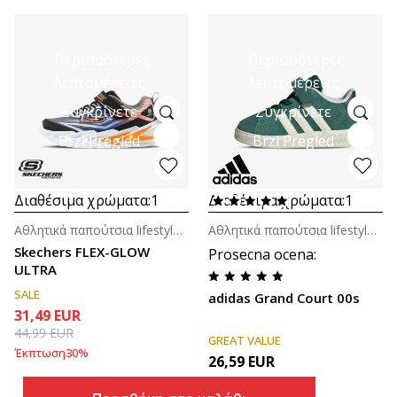
Περισσότερες
Περισσότερες
λεπτομέρειες
λεπτομέρειες
Συγκρίνετε
Συγκρίνετε
Brzi Pregled
Brzi Pregled
Διαθέσιμα χρώματα:
1
Διαθέσιμα χρώματα:
1
Αθλητικά παπούτσια lifestyle για βρέφη
Αθλητικά παπούτσια lifestyle για βρέφη
Skechers FLEX-GLOW
Prosecna ocena
:
ULTRA
SALE
adidas Grand Court 00s
31,49
EUR
44,99
EUR
GREAT VALUE
Έκπτωση
30
%
26,59
EUR