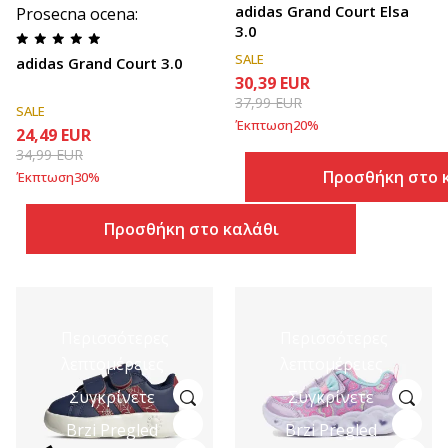
adidas Grand Court Elsa
Prosecna ocena
:
3.0
SALE
adidas Grand Court 3.0
30,39
EUR
37,99
EUR
SALE
Έκπτωση
20
%
24,49
EUR
34,99
EUR
Προσθήκη στο 
Έκπτωση
30
%
Προσθήκη στο καλάθι
Περισσότερες
Περισσότερες
λεπτομέρειες
λεπτομέρειες
Συγκρίνετε
Συγκρίνετε
Brzi Pregled
Brzi Pregled