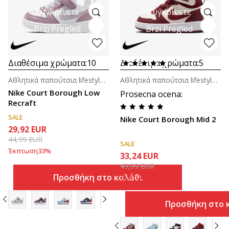
Συγκρίνετε
Συγκρίνετε
Brzi Pregled
Brzi Pregled
Διαθέσιμα χρώματα:
10
Διαθέσιμα χρώματα:
5
Αθλητικά παπούτσια lifestyle για βρέφη
Αθλητικά παπούτσια lifestyle για βρέφη
Nike Court Borough Low
Prosecna ocena
:
Recraft
SALE
Nike Court Borough Mid 2
29,92
EUR
44,99
EUR
SALE
Έκπτωση
33
%
33,24
EUR
49,99
EUR
Προσθήκη στο καλάθι
Έκπτωση
33
%
Προσθήκη στο 