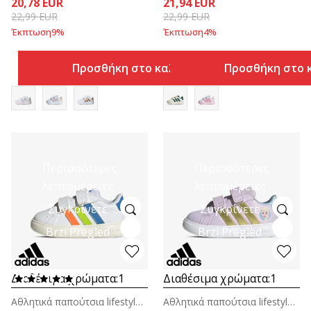
20,78
EUR
21,94
EUR
22,99
EUR
22,99
EUR
Έκπτωση
9
%
Έκπτωση
4
%
Προσθήκη στο καλάθι
Προσθήκη στο 
Περισσότερες
Περισσότερες
λεπτομέρειες
λεπτομέρειες
Συγκρίνετε
Συγκρίνετε
Brzi Pregled
Brzi Pregled
Διαθέσιμα χρώματα:
1
Διαθέσιμα χρώματα:
1
Αθλητικά παπούτσια lifestyle για βρέφη
Αθλητικά παπούτσια lifestyle για βρέφη