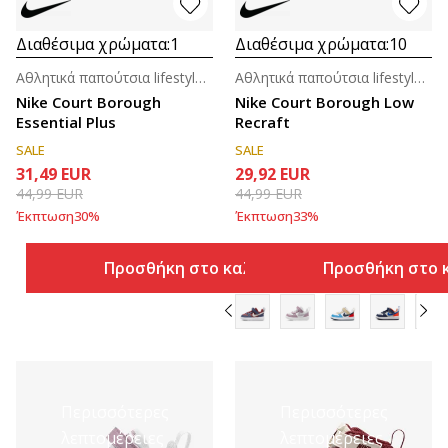
Διαθέσιμα χρώματα:
1
Διαθέσιμα χρώματα:
10
Αθλητικά παπούτσια lifestyle για βρέφη
Αθλητικά παπούτσια lifestyle για βρέφη
Nike Court Borough
Nike Court Borough Low
Essential Plus
Recraft
SALE
SALE
31,49
EUR
29,92
EUR
44,99
EUR
44,99
EUR
Έκπτωση
30
%
Έκπτωση
33
%
Προσθήκη στο καλάθι
Προσθήκη στο 
Περισσότερες
Περισσότερες
λεπτομέρειες
λεπτομέρειες