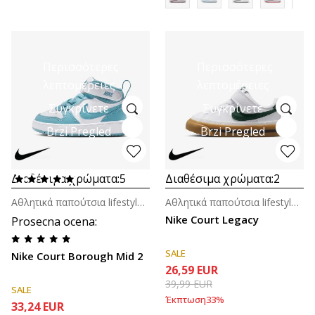
Περισσότερες
Περισσότερες
λεπτομέρειες
λεπτομέρειες
Συγκρίνετε
Συγκρίνετε
Brzi Pregled
Brzi Pregled
Διαθέσιμα χρώματα:
5
Διαθέσιμα χρώματα:
2
Αθλητικά παπούτσια lifestyle για βρέφη
Αθλητικά παπούτσια lifestyle για βρέφη
Nike Court Legacy
Prosecna ocena
:
SALE
Nike Court Borough Mid 2
26,59
EUR
39,99
EUR
SALE
Έκπτωση
33
%
33,24
EUR