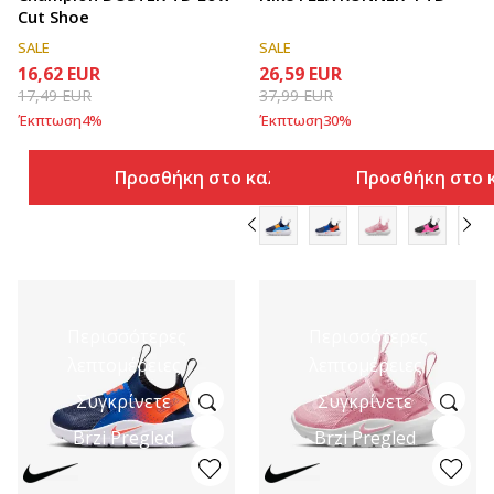
Cut Shoe
SALE
SALE
16,62
EUR
26,59
EUR
17,49
EUR
37,99
EUR
Έκπτωση
4
%
Έκπτωση
30
%
Προσθήκη στο καλάθι
Προσθήκη στο 
Περισσότερες
Περισσότερες
λεπτομέρειες
λεπτομέρειες
Συγκρίνετε
Συγκρίνετε
Brzi Pregled
Brzi Pregled