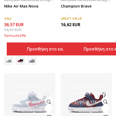
Nike Air Max Nova
Champion Brave
SALE
GREAT VALUE
36,57
EUR
16,62
EUR
54,99
EUR
Έκπτωση
33
%
Προσθήκη στο καλάθι
Προσθήκη στο 
Περισσότερες
Περισσότερες
λεπτομέρειες
λεπτομέρειες
Συγκρίνετε
Συγκρίνετε
Brzi Pregled
Brzi Pregled