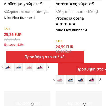
Διαθέσιμα χρώματα:
5
Διαθέσιμα χρώματα:
5
Αθλητικά παπούτσια lifestyle για βρέφη
Αθλητικά παπούτσια lifestyle για βρέφη
Nike Flex Runner 4
Prosecna ocena
:
SALE
Nike Flex Runner 4
25,26
EUR
37,99
EUR
SALE
Έκπτωση
33
%
26,59
EUR
37,99
EUR
Προσθήκη στο καλάθι
Έκπτωση
30
%
Προσθήκη στο 
Περισσότερες
Περισσότερες