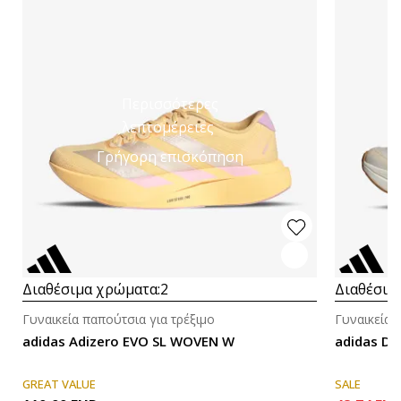
Περισσότερες
λεπτομέρειες
Γρήγορη επισκόπηση
Διαθέσιμα χρώματα:
2
Διαθέσιμ
Γυναικεία παπούτσια για τρέξιμο
Γυναικεία 
adidas Adizero EVO SL WOVEN W
adidas D
GREAT VALUE
SALE