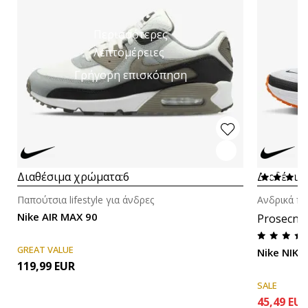
Περισσότερες
λεπτομέρειες
Γρήγορη επισκόπηση
Διαθέσιμα χρώματα:
6
Διαθέσιμ
Παπούτσια lifestyle για άνδρες
Ανδρικά πα
Nike AIR MAX 90
Prosecna
GREAT VALUE
Nike NIKE
119,99
EUR
SALE
45,49
EU