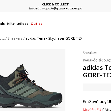
CLICK & COLLECT
Δωρεάν παραλαβή από κατάστημα
nds
Nike
adidas
Outlet
σια
Sneakers
adidas Terrex Skychaser GORE-TEX
Sneakers
Κωδικός είδους
adidas T
GORE-TE
Επιλογή μεγέθ
Μεγέθη EU
Μεγ