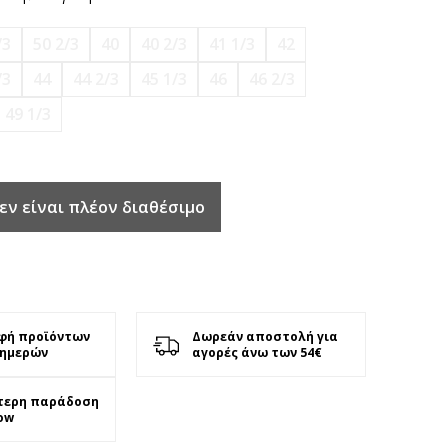
/3
50 2/3
40
40 2/3
41 1/3
42
/3
44
44 2/3
45 1/3
46
46 2/3
49 1/3
εν είναι πλέον διαθέσιμο
φή προϊόντων
Δωρεάν αποστολή για
 ημερών
αγορές άνω των 54€
τερη παράδοση
ow