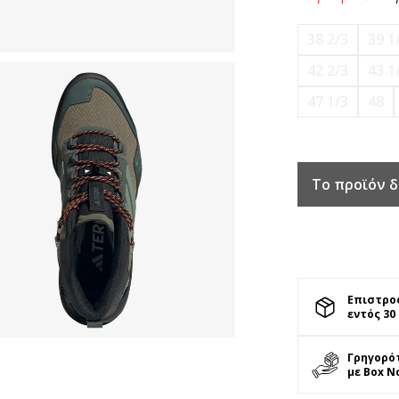
38 2/3
39 1
42 2/3
43 1
47 1/3
48
Το προϊόν δ
Επιστρο
εντός 30
Γρηγορό
με Box N