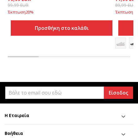
99,99
EUR
89,99
EUR
Έκπτωση
20
%
Έκπτωση
20
Προσθήκη στο καλάθι
Είσοδος
Η Εταιρεία
Βοήθεια