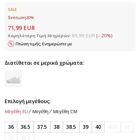
SALE
Έκπτωση
20
%
71,99
EUR
89,99
EUR
(
-
20
%
)
Χαμηλότερη Τιμή 30 ημερών:
Πτώση τιμής; Ενημερώστε με
Διατίθεται σε μερικά χρώματα:
Επιλογή μεγέθους:
Μεγέθη EU
Μεγέθη
Μεγέθη CM
36
36.5
37.5
38
38.5
39
40
40.5
41
42
42.5