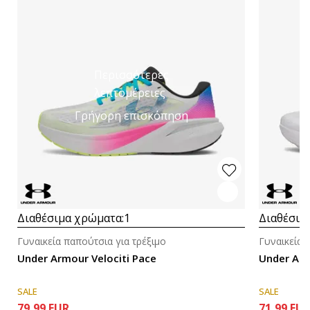
Περισσότερες
λεπτομέρειες
Γρήγορη επισκόπηση
Διαθέσιμα χρώματα:
1
Διαθέσιμ
Γυναικεία παπούτσια για τρέξιμο
Γυναικεία 
Under Armour Velociti Pace
Under Arm
SALE
SALE
79,99
EUR
71,99
EU