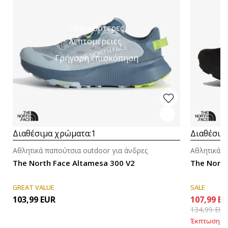
Περισσότερες
λεπτομέρειες
Γρήγορη επισκόπηση
Διαθέσιμα χρώματα:
1
Διαθέσιμ
Αθλητικά παπούτσια outdoor για άνδρες
Αθλητικά π
The North Face Altamesa 300 V2
The North
GREAT VALUE
SALE
103,99
EUR
107,99
EU
134,99
EU
Έκπτωση
20