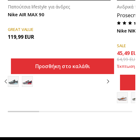
Παπούτσια lifestyle για άνδρες
Ανδρικά πα
Nike AIR MAX 90
Prosecna
GREAT VALUE
Nike NIKE
119,99
EUR
SALE
45,49
EU
64,99
EUR
Προσθήκη στο καλάθι
Έκπτωση
30