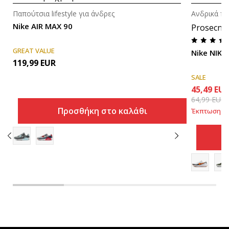
Παπούτσια lifestyle για άνδρες
Ανδρικά πα
Nike AIR MAX 90
Prosecna
GREAT VALUE
Nike NIKE
119,99
EUR
SALE
45,49
EU
64,99
EUR
Προσθήκη στο καλάθι
Έκπτωση
30