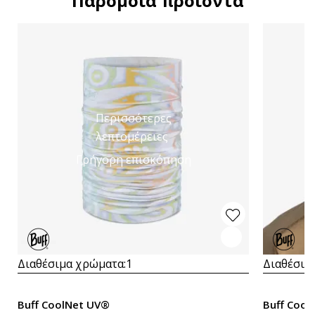
Παρόμοια προϊόντα
Περισσότερες
λεπτομέρειες
Γρήγορη επισκόπηση
Διαθέσιμα χρώματα:
1
Διαθέσιμ
Buff CoolNet UV®
Buff Cool