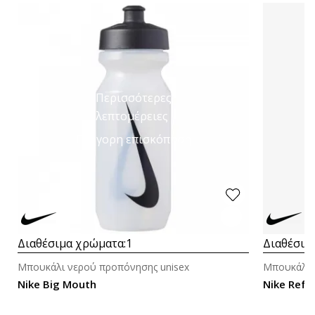
Περισσότερες
λεπτομέρειες
Γρήγορη επισκόπηση
Διαθέσιμα χρώματα:
1
Διαθέσιμ
Μπουκάλι νερού προπόνησης unisex
Μπουκάλι 
Nike Big Mouth
Nike Refu