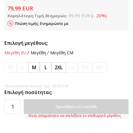
79,99
EUR
99,99
EUR
(
-
20
%
)
Χαμηλότερη Τιμή 30 ημερών:
Πτώση τιμής; Ενημερώστε με
Επιλογή μεγέθους:
Μεγέθη EU
Μεγέθη
Μεγέθη CM
XS
S
M
L
2XL
XL
3XL
4XL
Προτεινόμενη Λιανική Τιμή:
99,99
EUR
Επιλογή ποσότητας:
Προσθήκη στο καλάθι
Είναι απαραίτητο να επιλέξετε το επιθυμητό μέγεθος