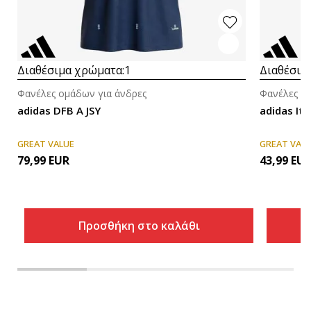
Διαθέσιμα χρώματα:
1
Διαθέσιμ
Φανέλες ομάδων για άνδρες
Φανέλες ο
adidas DFB A JSY
adidas Ita
GREAT VALUE
GREAT VAL
79,99
EUR
43,99
EU
Προσθήκη στο καλάθι