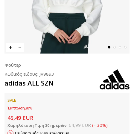
Φούτερ
Κωδικός είδους:
JV9893
adidas ALL SZN
SALE
Έκπτωση
30
%
45,49
EUR
64,99
EUR
(
-
30
%
)
Χαμηλότερη Τιμή 30 ημερών:
Πτώση τιμής; Ενημερώστε με