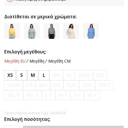
Διατίθεται σε μερικά χρώματα:
Επιλογή μεγέθους:
Μεγέθη EU
Μεγέθη
Μεγέθη CM
XS
S
M
L
2XL
XL
2XL/S
2XS
2XS/S
L/S
M/S
S/S
XL/S
XS/S
2XL-T
3XL-T
4XL-T
L-T
M-T
S-T
XL-T
Προτεινόμενη Λιανική Τιμή:
64,99
EUR
Επιλογή ποσότητας: