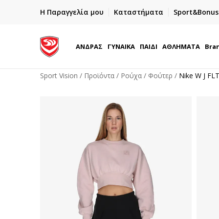
ΓΡΗΓΟΡΟΤΕΡΗ ΠΑΡΑΔΟΣΗ ΜΕ BOX NOW
Η Παραγγελία μου
Καταστήματα
Sport&Bonus
Παραλαβή 24/7
ΑΝΔΡΑΣ
ΓΥΝΑΙΚΑ
ΠΑΙΔΙ
ΑΘΛΗΜΑΤΑ
Bra
Sport Vision
Προϊόντα
Ρούχα
Φούτερ
Nike W J FL