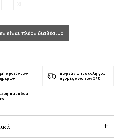
L
XL
εν είναι πλέον διαθέσιμο
φή προϊόντων
Δωρεάν αποστολή για
 ημερών
αγορές άνω των 54€
τερη παράδοση
ow
τικά