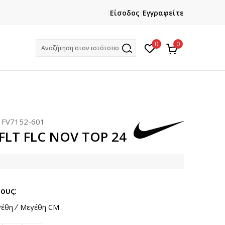
ΕΓΓΡΑΦΕΙΤΕ
ΧΡΕΙΑΖ
Είσοδος
Εγγραφείτε
Και κερδίστε -10% με την πρώτη σας αγορά!
Κ
0
0
Αναζήτηση στον ιστότοπο
:
FV7152-601
 FLT FLC NOV TOP 24
ους:
έθη
Μεγέθη CM