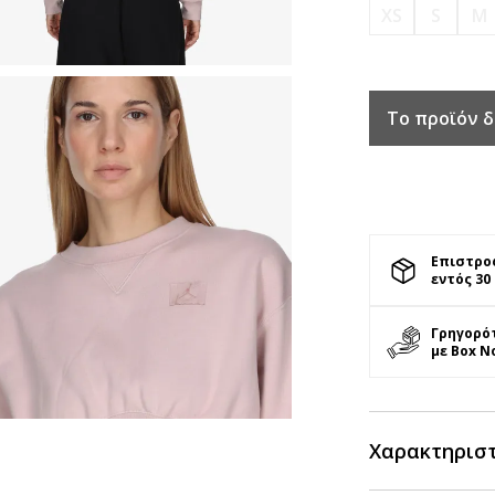
XS
S
M
Το προϊόν δ
Επιστρο
εντός 30
Γρηγορό
με Box N
Χαρακτηρισ