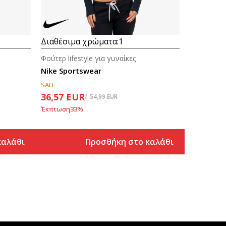
Διαθέσιμα χρώματα:
1
Φούτερ lifestyle για γυναίκες
Nike Sportswear
SALE
36,57
EUR
54,99
EUR
Έκπτωση
33
%
καλάθι
Προσθήκη στο καλάθι