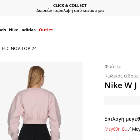
CLICK & COLLECT
Δωρεάν παραλαβή από κατάστημα
nds
Nike
adidas
Outlet
T FLC NOV TOP 24
Φούτερ
Κωδικός είδους
Nike W J
Επιλογή μεγέθ
Μεγέθη EU
Μεγ