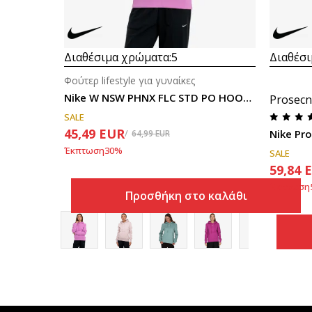
Διαθέσιμα χρώματα:
5
Διαθέσι
Φούτερ lifestyle για γυναίκες
Nike W NSW PHNX FLC STD PO HOODIE
Prosecn
SALE
45,49
EUR
Nike Pr
64,99
EUR
Έκπτωση
30
%
SALE
59,84
Έκπτωση
Προσθήκη στο καλάθι