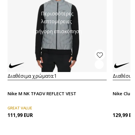
Περισσότερες
λεπτομέρειες
Γρήγορη επισκόπηση
Διαθέσιμα χρώματα:
1
Διαθέσιμ
Nike M NK TFADV REFLECT VEST
N
GREAT VALUE
111,99
EUR
129,99
EU