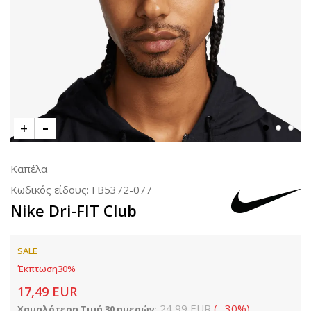
Καπέλα
Κωδικός είδους:
FB5372-077
Nike Dri-FIT Club
SALE
Έκπτωση
30
%
17,49
EUR
24,99
EUR
(
-
30
%
)
Χαμηλότερη Τιμή 30 ημερών: