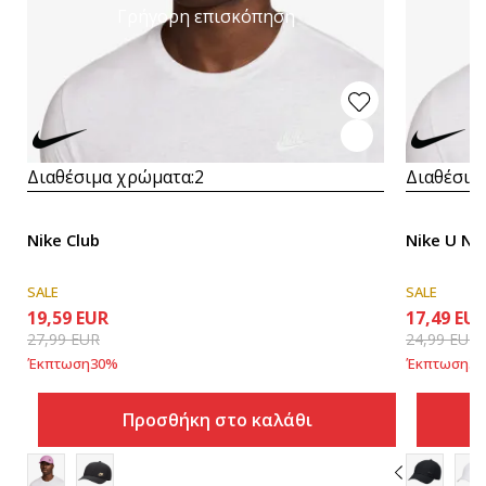
Γρήγορη επισκόπηση
Διαθέσιμα χρώματα:
2
Διαθέσιμ
Nike Club
Nike U NK
SALE
SALE
19,59
EUR
17,49
EU
27,99
EUR
24,99
EUR
Έκπτωση
30
%
Έκπτωση
30
Προσθήκη στο καλάθι