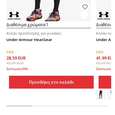
Διαθέσιμα χρώματα:
1
Διαθέσιμ
Κολάν προπόνησης για γυναίκες
Κολάν runn
Under Armour HeatGear
Under Arm
SALE
SALE
28,59
EUR
41,99
EU
43,99
EUR
69,99
EUR
Έκπτωση
35
%
Έκπτωση
40
Προσθήκη στο καλάθι