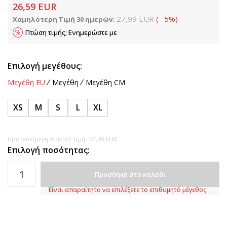
26,59
EUR
27,99
EUR
(
-
5
%
)
Χαμηλότερη Τιμή 30 ημερών:
Πτώση τιμής; Ενημερώστε με
Επιλογή μεγέθους:
Μεγέθη EU
Μεγέθη
Μεγέθη CM
XS
M
S
L
XL
Προτεινόμενη Λιανική Τιμή:
34,99
EUR
Επιλογή ποσότητας:
Προσθήκη στο καλάθι
Είναι απαραίτητο να επιλέξετε το επιθυμητό μέγεθος