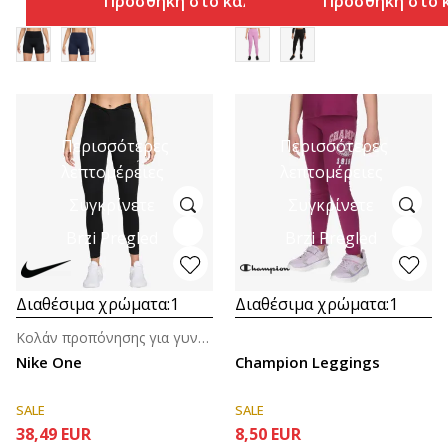
Προσθήκη στο καλάθι
Προσθήκη στο 
Περισσότερες
Περισσότερες
λεπτομέρειες
λεπτομέρειες
Συγκρίνετε
Συγκρίνετε
Brzi Pregled
Brzi Pregled
Διαθέσιμα χρώματα:
1
Διαθέσιμα χρώματα:
1
Κολάν προπόνησης για γυναίκες
Nike One
Champion Leggings
SALE
SALE
38,49
EUR
8,50
EUR