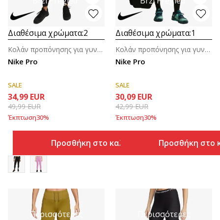
Brzi Pregled
Brzi Pregled
Διαθέσιμα χρώματα:
2
Διαθέσιμα χρώματα:
1
Κολάν προπόνησης για γυναίκες
Κολάν προπόνησης για γυναίκες
Nike Pro
Nike Pro
SALE
SALE
34,99
EUR
30,09
EUR
49,99
EUR
42,99
EUR
Έκπτωση
30
%
Έκπτωση
30
%
Προσθήκη στο καλάθι
Προσθήκη στο 
Περισσότερες
Περισσότερες