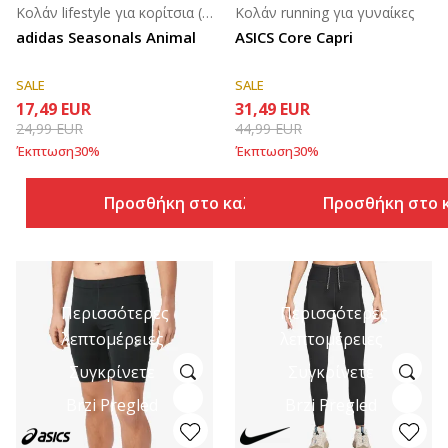
Κολάν lifestyle για κορίτσια (8-14ε.)
Κολάν running για γυναίκες
adidas Seasonals Animal
ASICS Core Capri
SALE
SALE
17,49
EUR
31,49
EUR
24,99
EUR
44,99
EUR
Έκπτωση
30
%
Έκπτωση
30
%
Προσθήκη στο καλάθι
Προσθήκη στο 
Περισσότερες
Περισσότερες
λεπτομέρειες
λεπτομέρειες
Συγκρίνετε
Συγκρίνετε
Brzi Pregled
Brzi Pregled