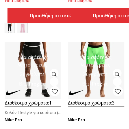
Έκπτωση
40
%
Έκπτωση
30
%
Προσθήκη στο καλάθι
Προσθήκη στο 
Περισσότερες
Περισσότερες
λεπτομέρειες
λεπτομέρειες
Συγκρίνετε
Συγκρίνετε
Brzi Pregled
Brzi Pregled
Διαθέσιμα χρώματα:
1
Διαθέσιμα χρώματα:
3
Κολάν lifestyle για κορίτσια (8-14ε.)
Nike Pro
Nike Pro