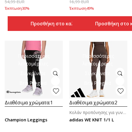
54,99
EUR
16,99
EUR
Έκπτωση
30
%
Έκπτωση
49
%
Προσθήκη στο καλάθι
Προσθήκη στο 
Περισσότερες
Περισσότερες
λεπτομέρειες
λεπτομέρειες
Συγκρίνετε
Συγκρίνετε
Brzi Pregled
Brzi Pregled
Διαθέσιμα χρώματα:
1
Διαθέσιμα χρώματα:
2
Κολάν προπόνησης για γυναίκες
Champion Leggings
adidas WE KNIT 1/1 L