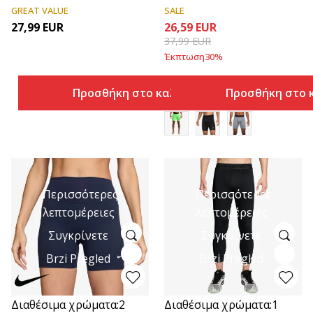
GREAT VALUE
SALE
27,99
EUR
26,59
EUR
37,99
EUR
Έκπτωση
30
%
Προσθήκη στο καλάθι
Προσθήκη στο 
Περισσότερες
Περισσότερες
λεπτομέρειες
λεπτομέρειες
Συγκρίνετε
Συγκρίνετε
Brzi Pregled
Brzi Pregled
Διαθέσιμα χρώματα:
2
Διαθέσιμα χρώματα:
1