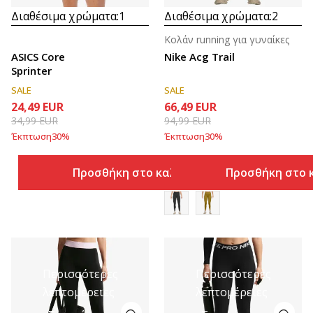
Διαθέσιμα χρώματα:
1
Διαθέσιμα χρώματα:
2
Κολάν running για γυναίκες
ASICS Core
Nike Acg Trail
Sprinter
SALE
SALE
24,49
EUR
66,49
EUR
34,99
EUR
94,99
EUR
Έκπτωση
30
%
Έκπτωση
30
%
Προσθήκη στο καλάθι
Προσθήκη στο 
Περισσότερες
Περισσότερες
λεπτομέρειες
λεπτομέρειες