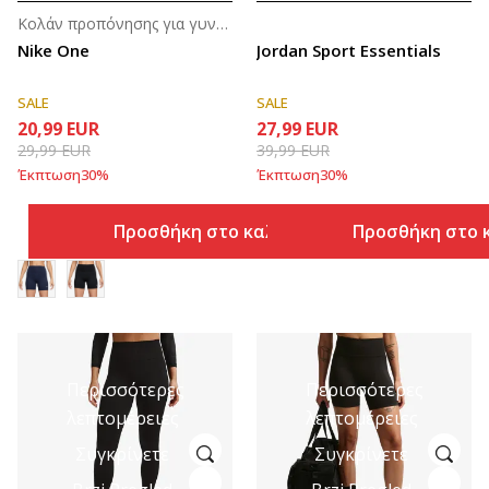
Κολάν προπόνησης για γυναίκες
Nike One
Jordan Sport Essentials
SALE
SALE
20,99
EUR
27,99
EUR
29,99
EUR
39,99
EUR
Έκπτωση
30
%
Έκπτωση
30
%
Προσθήκη στο καλάθι
Προσθήκη στο 
Περισσότερες
Περισσότερες
λεπτομέρειες
λεπτομέρειες
Συγκρίνετε
Συγκρίνετε