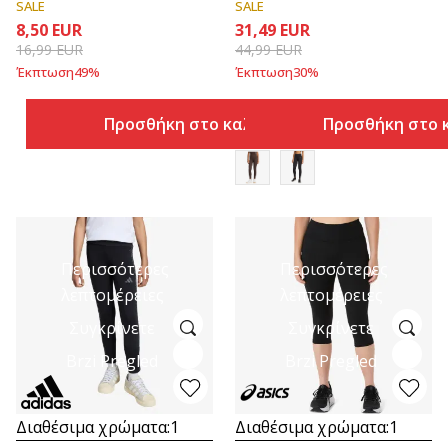
SALE
SALE
8,50
EUR
31,49
EUR
16,99
EUR
44,99
EUR
Έκπτωση
49
%
Έκπτωση
30
%
Προσθήκη στο καλάθι
Προσθήκη στο 
Περισσότερες
Περισσότερες
λεπτομέρειες
λεπτομέρειες
Συγκρίνετε
Συγκρίνετε
Brzi Pregled
Brzi Pregled
Διαθέσιμα χρώματα:
1
Διαθέσιμα χρώματα:
1