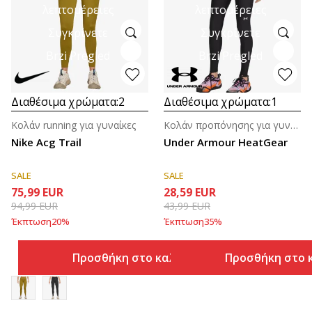
λεπτομέρειες
λεπτομέρειες
Συγκρίνετε
Συγκρίνετε
Brzi Pregled
Brzi Pregled
Διαθέσιμα χρώματα:
2
Διαθέσιμα χρώματα:
1
Κολάν running για γυναίκες
Κολάν προπόνησης για γυναίκες
Nike Acg Trail
Under Armour HeatGear
SALE
SALE
75,99
EUR
28,59
EUR
94,99
EUR
43,99
EUR
Έκπτωση
20
%
Έκπτωση
35
%
Προσθήκη στο καλάθι
Προσθήκη στο 