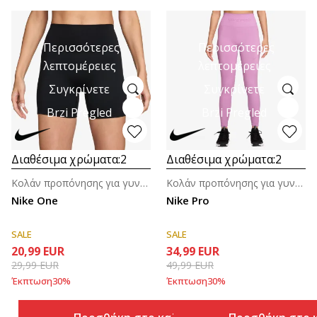
Περισσότερες
Περισσότερες
λεπτομέρειες
λεπτομέρειες
Συγκρίνετε
Συγκρίνετε
Brzi Pregled
Brzi Pregled
Διαθέσιμα χρώματα:
2
Διαθέσιμα χρώματα:
2
Κολάν προπόνησης για γυναίκες
Κολάν προπόνησης για γυναίκες
Nike One
Nike Pro
SALE
SALE
20,99
EUR
34,99
EUR
29,99
EUR
49,99
EUR
Έκπτωση
30
%
Έκπτωση
30
%