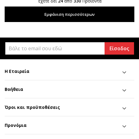
Έχετε δει
24
απο
330
Προϊόντα
Εμφάνιση περισσότερων
Είσοδος
Η Εταιρεία
Βοήθεια
Όροι και προϋποθέσεις
Προνόμια