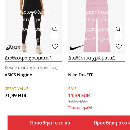
Περισσότερες
Περισσότερες
λεπτομέρειες
λεπτομέρειες
Συγκρίνετε
Συγκρίνετε
Brzi Pregled
Brzi Pregled
Διαθέσιμα χρώματα:
1
Διαθέσιμα χρώματα:
2
Κολάν running για γυναίκες
ASICS Nagino
Nike Dri-FIT
GREAT VALUE
SALE
71,99
EUR
11,39
EUR
18,99
EUR
Έκπτωση
40
%
Προσθήκη στο καλάθι
Προσθήκη στο 