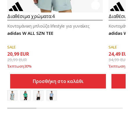
Διαθέσιμα χρώματα:
4
Διαθέσιμ
Κοντομάνικη μπλούζα lifestyle για γυναίκες
Κοντομάνικ
adidas W ALL SZN TEE
adidas W 
SALE
SALE
20,99
EUR
24,49
EU
29,99
EUR
34,99
EUR
Έκπτωση
30
%
Έκπτωση
30
Προσθήκη στο καλάθι