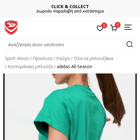
CLICK & COLLECT
Δωρεάν παραλαβή από κατάστημα
Και κερδί
0
0
Αναζήτηση στον ιστότοπο
Sport Vision
Προϊόντα
Ρούχα
Όλα τα μπλουζάκια
Κοντομάνικη μπλούζα
adidas All Season