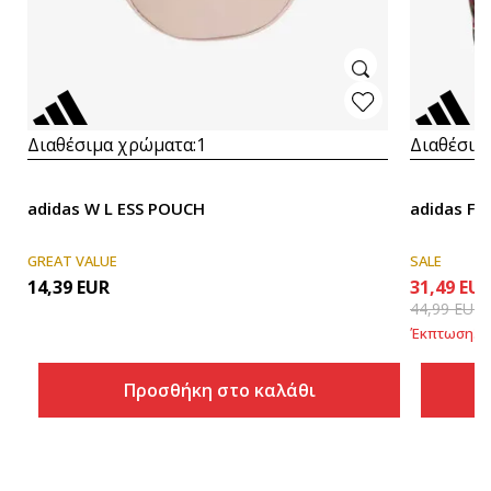
Διαθέσιμα χρώματα:
1
Διαθέσιμ
adidas W L ESS POUCH
adidas Fa
GREAT VALUE
SALE
14,39
EUR
31,49
EU
44,99
EUR
Έκπτωση
30
Προσθήκη στο καλάθι
Προσθήκη στο καλάθι