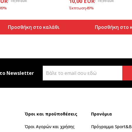
EUR
10,00
EUR
19,99
EUR
19,99
EUR
49
%
Έκπτωση
49
%
Προσθήκη στο καλάθι
Προσθήκη στο 
το Newsletter
Όροι και προϋποθέσεις
Προνόμια
Όροι Αγορών και χρήσης
Πρόγραμμα Sport&B