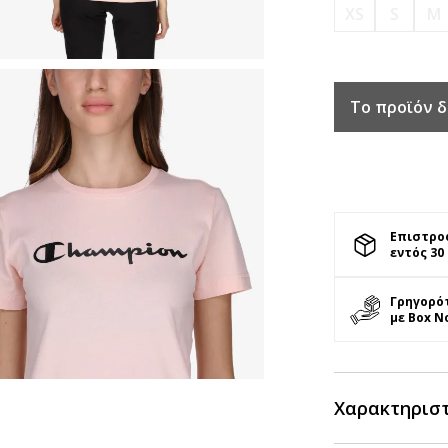
XS
S
M
Το προϊόν δ
Επιστρο
εντός 30
Γρηγορό
με Box N
Χαρακτηρισ