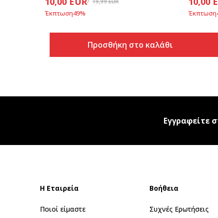
10,00
EUR
10,00
19,99
EUR
Έκπτωση
49
%
Έκπτωση
Προσθήκη στο καλάθι
Εγγραφείτε σ
Η Εταιρεία
Βοήθεια
Ποιοί είμαστε
Συχνές Ερωτήσεις