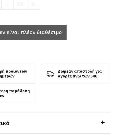
L
2XL
XL
εν είναι πλέον διαθέσιμο
φή προϊόντων
Δωρεάν αποστολή για
 ημερών
αγορές άνω των 54€
τερη παράδοση
ow
τικά