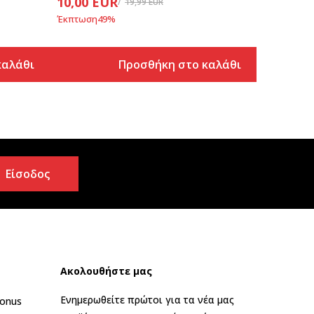
10,00
EUR
19,99
EUR
Έκπτωση
49
%
καλάθι
Προσθήκη στο καλάθι
Είσοδος
Ακολουθήστε μας
Ενημερωθείτε πρώτοι για τα νέα μας
onus