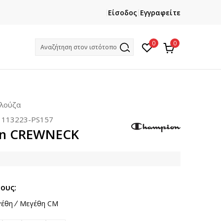
ΕΓΓΡΑΦΕΙΤΕ
ΧΡΕΙΑΖ
Είσοδος
Εγγραφείτε
Και κερδίστε -10% με την πρώτη σας αγορά!
Κ
0
0
Αναζήτηση στον ιστότοπο
πλούζα
:
113223-PS157
n CREWNECK
ους:
έθη
Μεγέθη CM