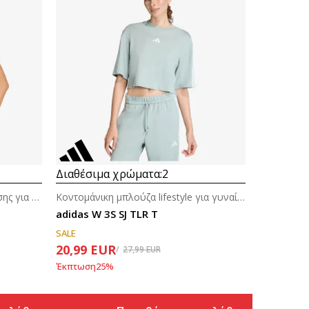
Διαθέσιμα χρώματα:
2
Κοντομάνικη μπλούζα προπόνησης για γυναίκες
Κοντομάνικη μπλούζα lifestyle για γυναίκες
adidas W 3S SJ TLR T
SALE
20,99
EUR
27,99
EUR
Έκπτωση
25
%