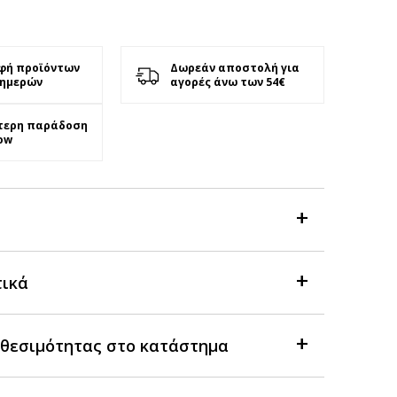
φή προϊόντων
Δωρεάν αποστολή για
 ημερών
αγορές άνω των 54€
τερη παράδοση
ow
τικά
θεσιμότητας στο κατάστημα