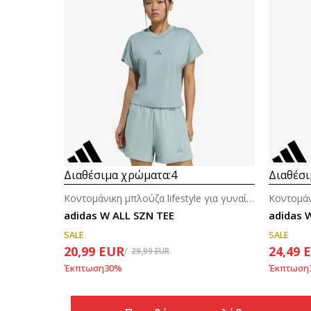
Διαθέσιμα χρώματα:
4
Διαθέσι
Κοντομάνικη μπλούζα lifestyle για γυναίκες
adidas W ALL SZN TEE
adidas 
SALE
SALE
20,99
EUR
24,49
29,99
EUR
Έκπτωση
30
%
Έκπτωση