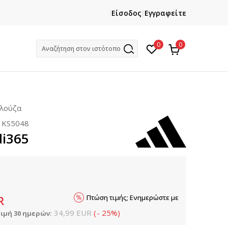
ΕΓΓΡΑΦΕΙΤΕ
ΧΡΕΙΑΖ
Είσοδος
Εγγραφείτε
Και κερδίστε -10% με την πρώτη σας αγορά!
Κ
0
0
Αναζήτηση στον ιστότοπο
πλούζα
:
KS5048
di365
Πτώση τιμής; Ενημερώστε με
R
34,99
EUR
(
-
25
%
)
ιμή 30 ημερών: