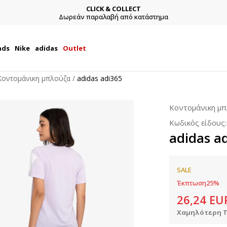
CLICK & COLLECT
Δωρεάν παραλαβή από κατάστημα
nds
Nike
adidas
Outlet
Κοντομάνικη μπλούζα
adidas adi365
Κοντομάνικη μ
Κωδικός είδους
adidas a
SALE
Έκπτωση
25
%
26,24
EU
Χαμηλότερη Τ