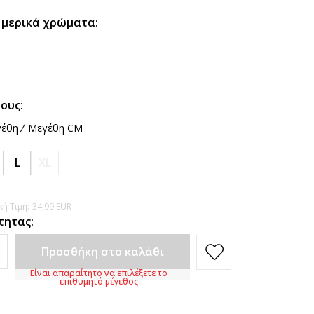
 μερικά χρώματα:
ους:
έθη
Μεγέθη CM
L
XL
ή Τιμή:
34,99
EUR
τητας:
Προσθήκη στο καλάθι
Είναι απαραίτητο να επιλέξετε το
επιθυμητό μέγεθος