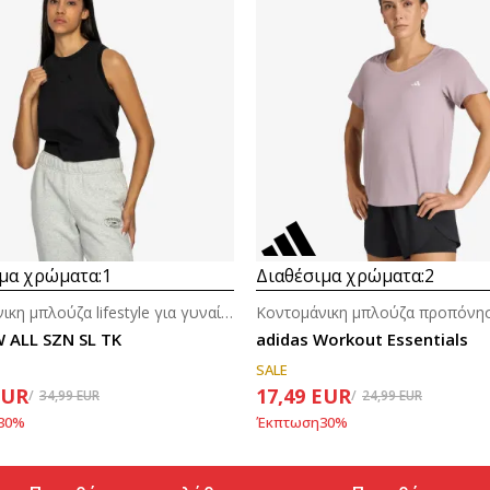
μα χρώματα:
1
Διαθέσιμα χρώματα:
2
Κοντομάνικη μπλούζα lifestyle για γυναίκες
W ALL SZN SL TK
adidas Workout Essentials
SALE
EUR
17,49
EUR
34,99
EUR
24,99
EUR
30
%
Έκπτωση
30
%