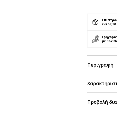
Επιστρο
εντός 30
Γρηγορό
με Box N
Περιγραφή
Χαρακτηρισ
Προβολή δια