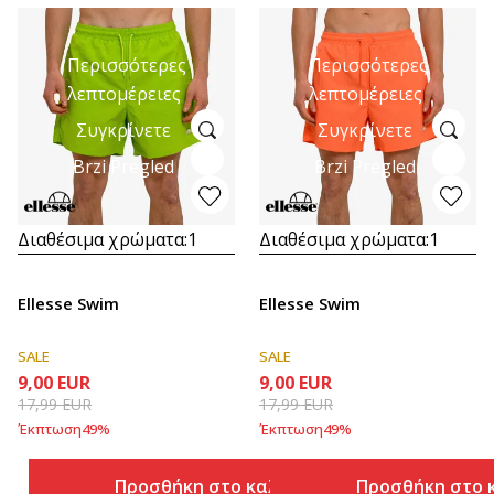
Περισσότερες
Περισσότερες
λεπτομέρειες
λεπτομέρειες
Συγκρίνετε
Συγκρίνετε
Brzi Pregled
Brzi Pregled
Διαθέσιμα χρώματα:
1
Διαθέσιμα χρώματα:
1
Ellesse Swim
Ellesse Swim
SALE
SALE
9,00
EUR
9,00
EUR
17,99
EUR
17,99
EUR
Έκπτωση
49
%
Έκπτωση
49
%
Προσθήκη στο καλάθι
Προσθήκη στο 