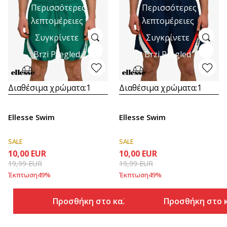
Περισσότερες
Περισσότερες
λεπτομέρειες
λεπτομέρειες
Συγκρίνετε
Συγκρίνετε
Brzi Pregled
Brzi Pregled
Διαθέσιμα χρώματα:
1
Διαθέσιμα χρώματα:
1
Ellesse Swim
Ellesse Swim
SALE
SALE
10,00
EUR
10,00
EUR
19,99
EUR
19,99
EUR
Έκπτωση
49
%
Έκπτωση
49
%
Προσθήκη στο καλάθι
Προσθήκη στο 