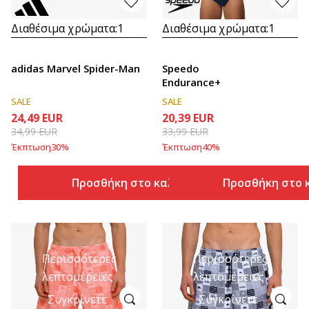
Διαθέσιμα χρώματα:
1
Διαθέσιμα χρώματα:
1
adidas Marvel Spider-Man
Speedo
Endurance+
SALE
SALE
24,49
EUR
20,39
EUR
34,99
EUR
33,99
EUR
Έκπτωση
30
%
Έκπτωση
40
%
Προσθήκη στο καλάθι
Προσθήκη στο 
Περισσότερες
Περισσότερες
λεπτομέρειες
λεπτομέρειες
Συγκρίνετε
Συγκρίνετε