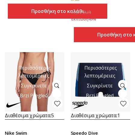
9,00
EUR
Προσθήκη στο καλάθι
17,99
EUR
Έκπτωση
49
%
Προσθήκη στο 
Περισσότερες
Περισσότερες
λεπτομέρειες
λεπτομέρειες
Συγκρίνετε
Συγκρίνετε
Brzi Pregled
Brzi Pregled
Διαθέσιμα χρώματα:
5
Διαθέσιμα χρώματα:
1
Nike Swim
Speedo Dive