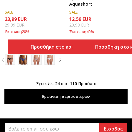
Aquashort
SALE
SALE
23,99
EUR
12,59
EUR
29,99
EUR
20,99
EUR
Έκπτωση
20
%
Έκπτωση
40
%
Προσθήκη στο καλάθι
Προσθήκη στο 
Έχετε δει
24
απο
110
Προϊόντα
Εμφάνιση περισσότερων
Είσοδος