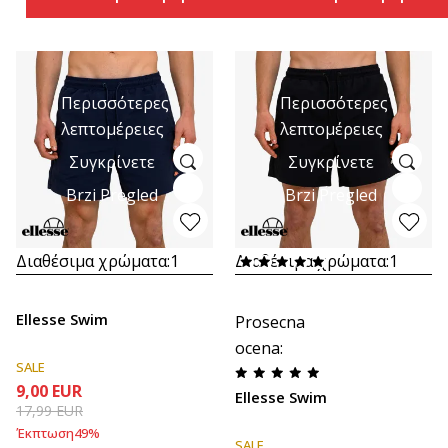
Περισσότερες
Περισσότερες
λεπτομέρειες
λεπτομέρειες
Συγκρίνετε
Συγκρίνετε
Brzi Pregled
Brzi Pregled
Διαθέσιμα χρώματα:
1
Διαθέσιμα χρώματα:
1
Ellesse Swim
Prosecna
ocena
:
SALE
9,00
EUR
Ellesse Swim
17,99
EUR
Έκπτωση
49
%
SALE