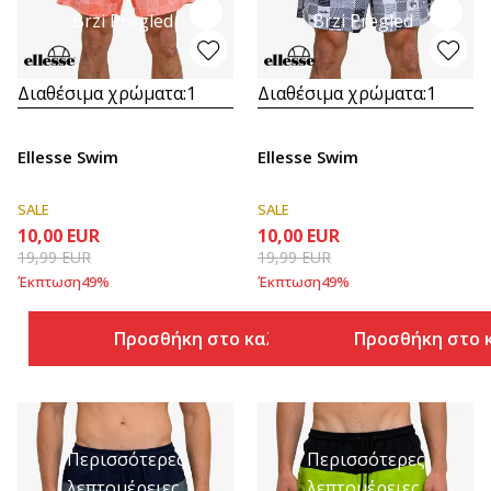
Brzi Pregled
Brzi Pregled
Διαθέσιμα χρώματα:
1
Διαθέσιμα χρώματα:
1
Ellesse Swim
Ellesse Swim
SALE
SALE
10,00
EUR
10,00
EUR
19,99
EUR
19,99
EUR
Έκπτωση
49
%
Έκπτωση
49
%
Προσθήκη στο καλάθι
Προσθήκη στο 
Περισσότερες
Περισσότερες
λεπτομέρειες
λεπτομέρειες