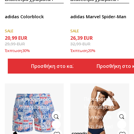
adidas Colorblock
adidas Marvel Spider-Man
SALE
SALE
20,99
EUR
26,39
EUR
29,99
EUR
32,99
EUR
Έκπτωση
30
%
Έκπτωση
20
%
Προσθήκη στο καλάθι
Προσθήκη στο 
Περισσότερες
Περισσότερες
λεπτομέρειες
λεπτομέρειες
Συγκρίνετε
Συγκρίνετε
Brzi Pregled
Brzi Pregled