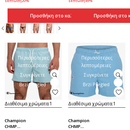
Έκπτωση
20
%
Έκπτωση
49
%
Προσθήκη στο καλάθι
Προσθήκη στο 
Περισσότερες
Περισσότερες
λεπτομέρειες
λεπτομέρειες
Συγκρίνετε
Συγκρίνετε
Brzi Pregled
Brzi Pregled
Διαθέσιμα χρώματα:
1
Διαθέσιμα χρώματα:
1
Champion
Champion
CHMP
CHMP