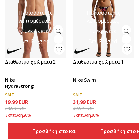
Περισσότερες
Περισσότερες
λεπτομέρειες
λεπτομέρειες
Συγκρίνετε
Συγκρίνετε
Brzi Pregled
Brzi Pregled
Διαθέσιμα χρώματα:
2
Διαθέσιμα χρώματα:
1
Nike
Nike Swim
HydraStrong
SALE
SALE
19,99
EUR
31,99
EUR
24,99
EUR
39,99
EUR
Έκπτωση
20
%
Έκπτωση
20
%
Προσθήκη στο καλάθι
Προσθήκη στο 