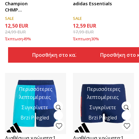
Champion
adidas Essentials
CHMP
SWIMMING
SALE
SALE
SHORTS
12,50
EUR
12,59
EUR
24,99
EUR
17,99
EUR
Έκπτωση
49
%
Έκπτωση
30
%
Προσθήκη στο καλάθι
Προσθήκη στο 
Περισσότερες
Περισσότερες
λεπτομέρειες
λεπτομέρειες
Συγκρίνετε
Συγκρίνετε
Brzi Pregled
Brzi Pregled
Διαθέσιμα χρώματα:
1
Διαθέσιμα χρώματα:
1