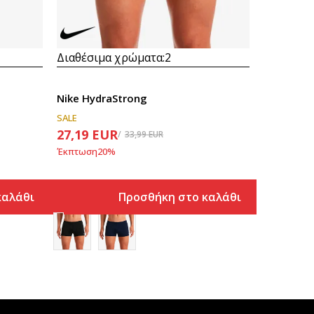
Διαθέσιμα χρώματα:
2
Nike HydraStrong
SALE
27,19
EUR
33,99
EUR
Έκπτωση
20
%
καλάθι
Προσθήκη στο καλάθι