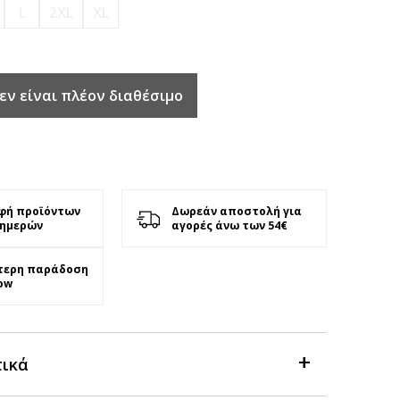
L
2XL
XL
εν είναι πλέον διαθέσιμο
φή προϊόντων
Δωρεάν αποστολή για
 ημερών
αγορές άνω των 54€
τερη παράδοση
ow
τικά