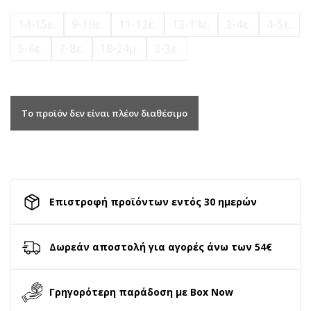
14-15ε.
9-10ε.
11-12ε.
13-14ε.
3-4ε.
4-5ε.
5-6ε.
7-8ε.
18-24μ.
2-3ε.
Το προϊόν δεν είναι πλέον διαθέσιμο
Επιστροφή προϊόντων εντός 30 ημερών
Δωρεάν αποστολή για αγορές άνω των 54€
Γρηγορότερη παράδοση με Box Now