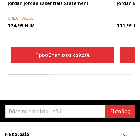
Jordan Jordan Essentials Statement
Jordan M 
GREAT VALUE
124,99
EUR
111,99
EU
Προσθήκη στο καλάθι
Είσοδος
Η Εταιρεία