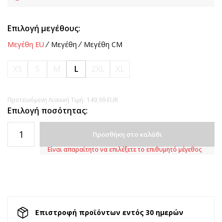
Επιλογή μεγέθους:
Μεγέθη EU
Μεγέθη
Μεγέθη CM
XS
S
M
L
2XL
XL
Προτεινόμενη Λιανική Τιμή:
149,99
EUR
Επιλογή ποσότητας:
Προσθήκη στο καλάθι
Είναι απαραίτητο να επιλέξετε το επιθυμητό μέγεθος
Επιστροφή προϊόντων εντός 30 ημερών