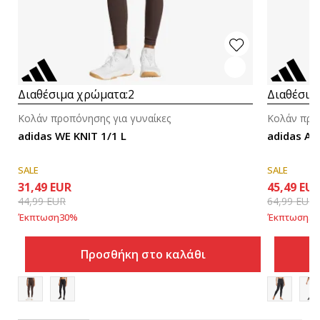
Διαθέσιμα χρώματα:
2
Διαθέσιμ
Κολάν προπόνησης για γυναίκες
Κολάν προπ
adidas WE KNIT 1/1 L
adidas All
SALE
SALE
31,49
EUR
45,49
EU
44,99
EUR
64,99
EUR
Έκπτωση
30
%
Έκπτωση
30
Προσθήκη στο καλάθι