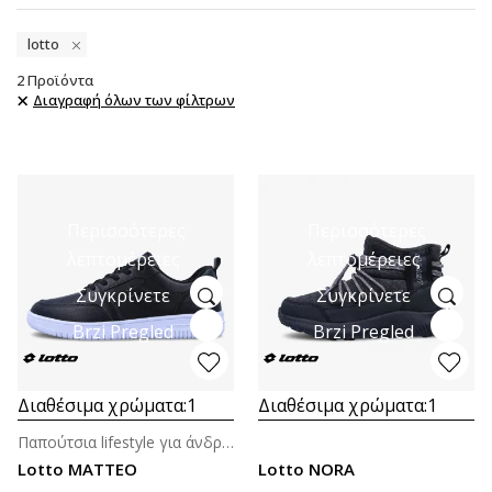
lotto
2
Προϊόντα
Διαγραφή όλων των φίλτρων
Περισσότερες
Περισσότερες
λεπτομέρειες
λεπτομέρειες
Συγκρίνετε
Συγκρίνετε
Brzi Pregled
Brzi Pregled
Διαθέσιμα χρώματα:
1
Διαθέσιμα χρώματα:
1
Παπούτσια lifestyle για άνδρες
Lotto MATTEO
Lotto NORA