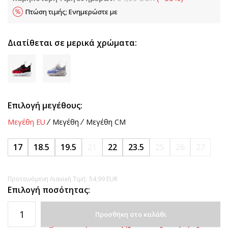
Πτώση τιμής; Ενημερώστε με
Διατίθεται σε μερικά χρώματα:
Επιλογή μεγέθους:
Μεγέθη EU
Μεγέθη
Μεγέθη CM
17
18.5
19.5
21
22
23.5
25
26
27
Προτεινόμενη Λιανική Τιμή:
54,99
EUR
Επιλογή ποσότητας:
Προσθήκη στο καλάθι