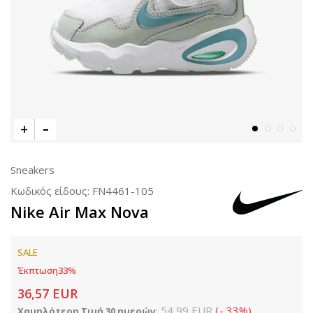
Sneakers
Κωδικός είδους:
FN4461-105
Nike Air Max Nova
SALE
Έκπτωση
33
%
36,57
EUR
54,99
EUR
(
-
33
%
)
Χαμηλότερη Τιμή 30 ημερών: