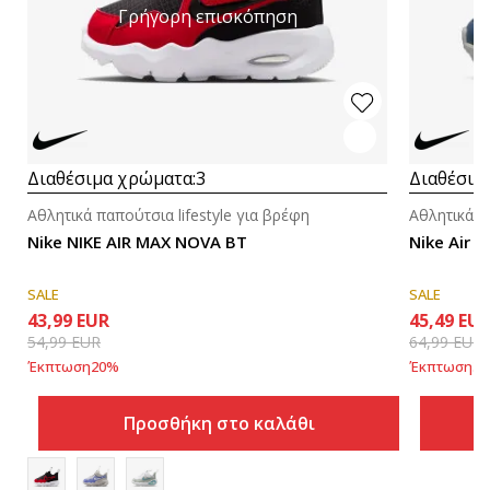
Γρήγορη επισκόπηση
Διαθέσιμα χρώματα:
3
Διαθέσιμ
Αθλητικά παπούτσια lifestyle για βρέφη
Αθλητικά π
Nike NIKE AIR MAX NOVA BT
Nike Air M
SALE
SALE
43,99
EUR
45,49
EU
54,99
EUR
64,99
EUR
Έκπτωση
20
%
Έκπτωση
30
Προσθήκη στο καλάθι